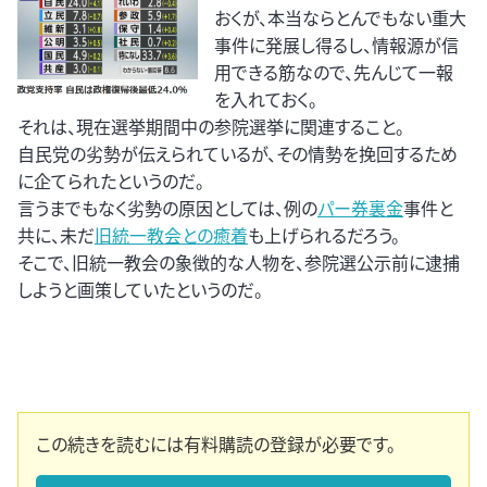
おくが、本当ならとんでもない重大
事件に発展し得るし、情報源が信
用できる筋なので、先んじて一報
を入れておく。
それは、現在選挙期間中の参院選挙に関連すること。
自民党の劣勢が伝えられているが、その情勢を挽回するため
に企てられたというのだ。
言うまでもなく劣勢の原因としては、例の
パー券裏金
事件と
共に、未だ
旧統一教会との癒着
も上げられるだろう。
そこで、旧統一教会の象徴的な人物を、参院選公示前に逮捕
しようと画策していたというのだ。
この続きを読むには有料購読の登録が必要です。