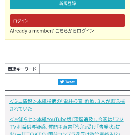
新規登録
ログイン
Already a member?
こちらからログイン
関連キーワード
＜ミニ情報＞本紙指摘の「電柱検査」詐欺、３人が再逮捕
されていた
＜お知らせ＞本紙YouTube版『深層追及』、今週は「フジ
ＴＶ利益供与疑惑、質問主意書『答弁』受け『告発状』提
出」＋「『ＴＯＫＩＯ』国分コンプラ違反は政治家絡み!?」