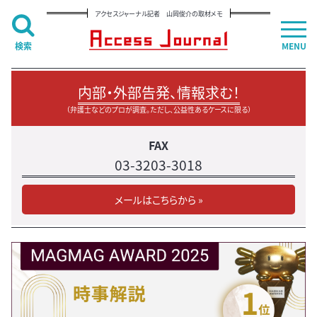
アクセスジャーナル記者 山岡俊介の取材メモ
検索
MENU
内部・外部告発、情報求む！
（弁護士などのプロが調査。ただし、公益性あるケースに限る）
FAX
03-3203-3018
メールはこちらから »