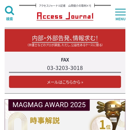
アクセスジャーナル記者 山岡俊介の取材メモ
検索
MENU
内部・外部告発、情報求む！
（弁護士などのプロが調査。ただし、公益性あるケースに限る）
FAX
03-3203-3018
メールはこちらから »