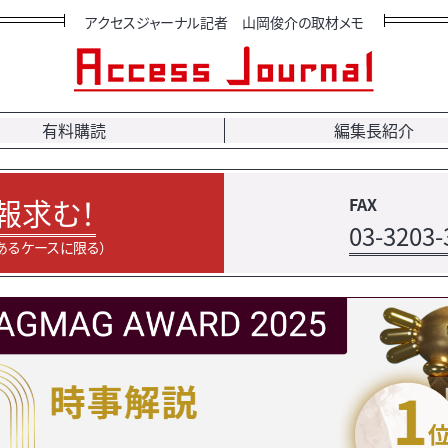
アクセスジャーナル記者 山岡俊介の取材メモ
有料購読
編集長紹介
報求む！
FAX
03-3203-
あるケースに限る）