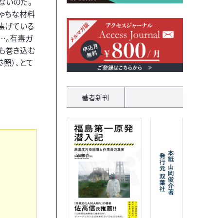
ないのだ。
ゃちな材料
焦げている
…。有毒ガ
も巻き込む
照）、とて
著者新刊