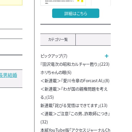
詳細はこちら
カテゴリ一覧
ピックアップ(7)
『田沢竜次の昭和カルチャー甦り』(223)
ホリちゃんの眼(6)
長男結婚
＜新連載＞『愛川令章のForcast AI』(8)
＜新連載＞『わが国の親権問題を考え
る』(15)
新連載「詫びる覚悟はできてます」(13)
＜連載＞ご注意『この男、詐欺師につき』
(32)
本紙YouTube版「アクセスジャーナルCh