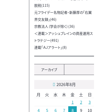
脱税(115)
元フライデー名物記者・新藤厚の「右翼
界交友録」(46)
宗教法人（学会が除く）(36)
＜連載＞アッシュブレインの資産運用ス
トラテジー(491)
連載「ＡＪアラート」(8)
アーカイブ
2026年8月
月
火
水
木
金
土
日
1
2
3
4
5
6
7
8
9
10