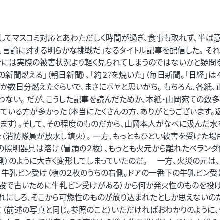
してマスコミ対応とあわただしく時間が過ぎ、食事も取れず、半ば
、言論に対する明らかな挑戦だ」なるタイトル記事を配信した。 そ
者には実際の被害状況より軽く見られてしまうのではないかと疑問
新聞燃える」（朝日新聞）、「約２?を焼いた」（毎日新聞。「日経」は４
か数日分燃えたぐらいで、まさにボヤと思いがち。 もちろん、各紙、
わない。 だが、こうした記事を読んだためか、本紙・山岡宛ての数多
ている方が多かった（本当にたくさんの方、ありがとうございます。
れます）。そして、その程度のものだから、山岡本人がなべに汲んだ
（消防隊員が放水し鎮火）。 一方、もっともひどい被害を受けた場
内の照明器具は溶け（冒頭の２枚）、もっとも火元から離れたベラン
側）のように大きく変形してしまっていたのだ。 一方、火災の元は、
牛乳ビン受け（横の２枚のうちの右側。ドアの一番下の牛乳ビン受
建設で古いために牛乳ビン受けがある）から何か発火性のものを投
れにしろ、そこから可燃性のものが放り込まれたとしか思えないのだ
見て（前述の写真と同じ。参照のこと）いただければおわかりのように