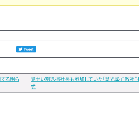
対する明ら
覚せい剤逮捕社長も参加していた「慧光塾」“教祖”
式