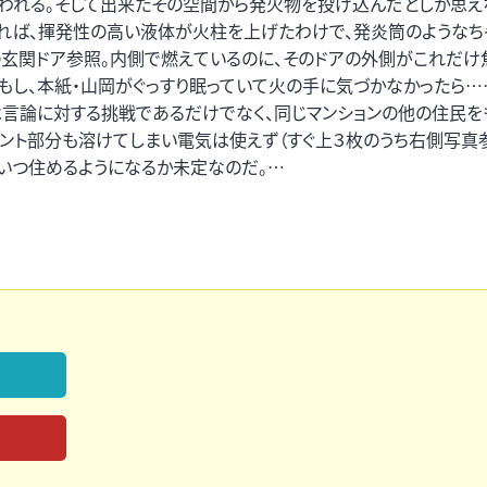
われる。そして出来たその空間から発火物を投げ込んだとしか思え
すれば、揮発性の高い液体が火柱を上げたわけで、発炎筒のようなち
玄関ドア参照。内側で燃えているのに、そのドアの外側がこれだけ
、もし、本紙・山岡がぐっすり眠っていて火の手に気づかなかったら…
は言論に対する挑戦であるだけでなく、同じマンションの他の住民を
セント部分も溶けてしまい電気は使えず（すぐ上３枚のうち右側写真参
いつ住めるようになるか未定なのだ。…