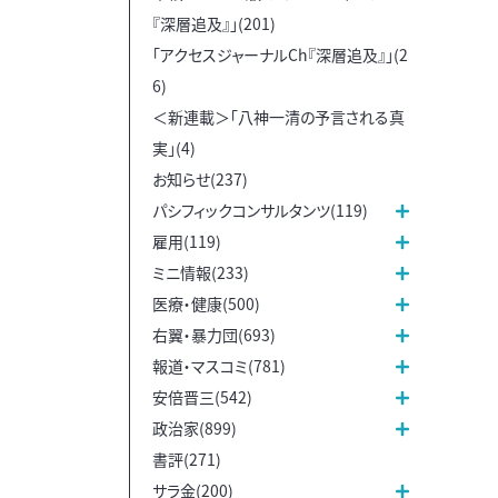
『深層追及』」(201)
「アクセスジャーナルCh『深層追及』」(2
6)
＜新連載＞「八神一清の予言される真
実」(4)
お知らせ(237)
パシフィックコンサルタンツ(119)
雇用(119)
ミニ情報(233)
医療・健康(500)
右翼・暴力団(693)
報道・マスコミ(781)
安倍晋三(542)
政治家(899)
書評(271)
サラ金(200)