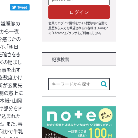
ログイン
意識朦朧の
会員のログイン情報をサイト閲覧時に自動で
履歴から入力を希望されるお客様は、Google
れから一夜
の『Chrome』ブラウザをご利用ください。
を感じたの
?。「朝日」
正確さをき
記事検索
くの励まし
返事を出す
水を数度かけ
所が玄関先
ダ側の窓上に
本紙・山岡
け部分をド
げ込まれた
。 また、事
、何かで牛乳