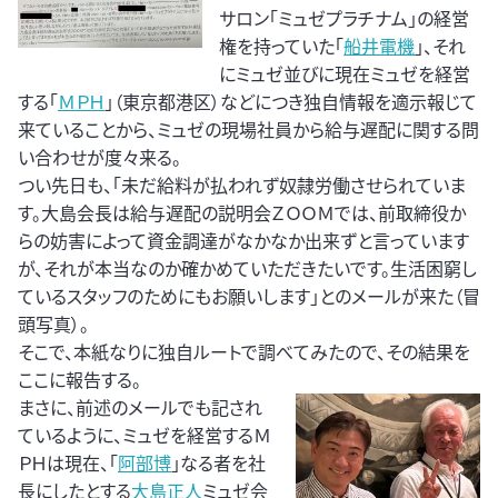
サロン「ミュゼプラチナム」の経営
権を持っていた「
船井電機
」、それ
にミュゼ並びに現在ミュゼを経営
する「
ＭＰＨ
」（東京都港区）などにつき独自情報を適示報じて
来ていることから、ミュゼの現場社員から給与遅配に関する問
い合わせが度々来る。
つい先日も、「未だ給料が払われず奴隷労働させられていま
す。大島会長は給与遅配の説明会ＺＯＯＭでは、前取締役か
らの妨害によって資金調達がなかなか出来ずと言っています
が、それが本当なのか確かめていただきたいです。生活困窮し
ているスタッフのためにもお願いします」とのメールが来た（冒
頭写真）。
そこで、本紙なりに独自ルートで調べてみたので、その結果を
ここに報告する。
まさに、前述のメールでも記され
ているように、ミュゼを経営するＭ
ＰＨは現在、「
阿部博
」なる者を社
長にしたとする
大島正人
ミュゼ会