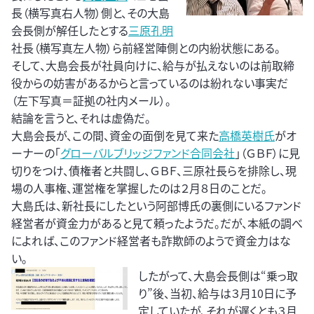
長（横写真右人物）側と、その大島
会長側が解任したとする
三原孔明
社長（横写真左人物）ら前経営陣側との内紛状態にある。
そして、大島会長が社員向けに、給与が払えないのは前取締
役からの妨害があるからと言っているのは紛れない事実だ
（左下写真＝証拠の社内メール）。
結論を言うと、それは虚偽だ。
大島会長が、この間、資金の面倒を見て来た
高橋英樹氏
がオ
ーナーの「
グローバルブリッジファンド合同会社
」（ＧＢＦ）に見
切りをつけ、債権者と共闘し、ＧＢＦ、三原社長らを排除し、現
場の人事権、運営権を掌握したのは２月８日のことだ。
大島氏は、新社長にしたという阿部博氏の裏側にいるファンド
経営者が資金力があると見て頼ったようだ。だが、本紙の調べ
によれば、このファンド経営者も詐欺師のようで資金力はな
い。
したがって、大島会長側は“乗っ取
り”後、当初、給与は３月10日に予
定していたが、それが遅くとも３月