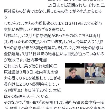
19日までに延期された。それは、三
原社長らの妨害ではなく、頼った先の当てが外れたからだろ
う。
したがって、現状の内紛状態のままでは３月19日までの給与
支払いも難しいと思わざるを得ない。
「昨年11月、12月と給与遅配があったものの、こちらは両月
共、遅れたものの支払われています。しかし、今年に入り１月2
5日の給与が未だ３割分遅延に。そして、２月25日分の給与は
全額遅延。３月25日以降の給与払いは目処が立っていないの
が現状です」（社内事情通）
これに対し、乗っ取られた側の三
原社長は３月８日、社内有志の協
力を得てＵＲＬを拡散してミュゼ社
員向けにＺＯＯＭ説明会をしてい
る（横写真）。約１時間20分で、本紙
はその録画を入手している。
そのなかで、“乗っ取り”の証拠として、執行役員の畠中裕一氏
が、弁護士の命令を受け、実印などが入ったＭＰＨの金庫を会