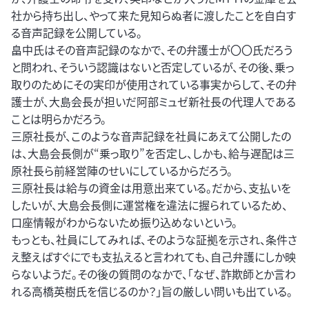
社から持ち出し、やって来た見知らぬ者に渡したことを自白す
る音声記録を公開している。
畠中氏はその音声記録のなかで、その弁護士が〇〇氏だろう
と問われ、そういう認識はないと否定しているが、その後、乗っ
取りのためにその実印が使用されている事実からして、その弁
護士が、大島会長が担いだ阿部ミュゼ新社長の代理人である
ことは明らかだろう。
三原社長が、このような音声記録を社員にあえて公開したの
は、大島会長側が“乗っ取り”を否定し、しかも、給与遅配は三
原社長ら前経営陣のせいにしているからだろう。
三原社長は給与の資金は用意出来ている。だから、支払いを
したいが、大島会長側に運営権を違法に握られているため、
口座情報がわからないため振り込めないという。
もっとも、社員にしてみれば、そのような証拠を示され、条件さ
え整えばすぐにでも支払えると言われても、自己弁護にしか映
らないようだ。その後の質問のなかで、「なぜ、詐欺師とか言わ
れる高橋英樹氏を信じるのか？」旨の厳しい問いも出ている。