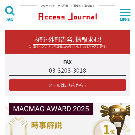
アクセスジャーナル記者 山岡俊介の取材メモ
検索
MENU
内部・外部告発、情報求む！
（弁護士などのプロが調査。ただし、公益性あるケースに限る）
FAX
03-3203-3018
メールはこちらから »