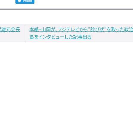
保雄元会長
本紙・山岡が、フジテレビから“詫び状”を取った政
長をインタビューした記事出る