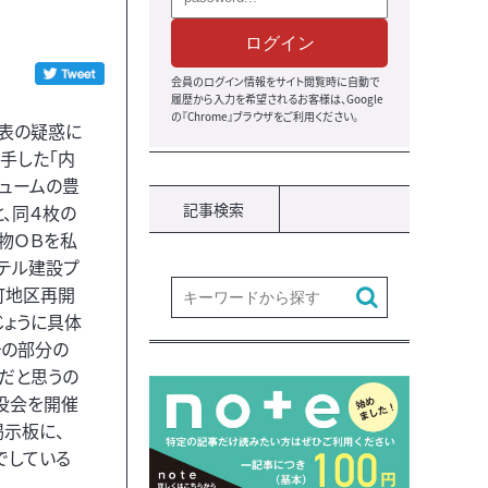
ログイン
会員のログイン情報をサイト閲覧時に自動で
履歴から入力を希望されるお客様は、Google
の『Chrome』ブラウザをご利用ください。
表の疑惑に
手した「内
リュームの豊
記事検索
と、同４枚の
物ＯＢを私
ホテル建設プ
町地区再開
じょうに具体
その部分の
だと思うの
役会を開催
掲示板に、
でしている