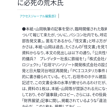
に必死の荒木氏
アクセスジャーナル編集部2
●本紙・山岡執筆の記事を受け、臨時開催された取
ついて報じて来たが、ついに、パシコン社内でも、呼
部告発文書」。 匿名であるから、「怪文書」と呼ぶ方
かさは、本紙・山岡は過去、たくさんの「怪文書」を見
資料からなり、本文の見出しは以下の通り。 「公共
的傭兵？ プレディター社長に鉄槌を！」 「株式会社
ロジェクト」 「石垣マリンリゾート開発株式会社の設
発と日大駿河台地区再開発」 「ＰＣＩコスタリカ事件
的に書き綴られている。 そして、石垣市のホテル建
記述で、この文書全体の水準が察せられるわけだが、
は、資料の１枚は、本紙・山岡等が提訴される元にな
しており、その「議事録」のコピー、さらには、その役
「財界展望」記事に関し、掲載されているような「違
からだ。 この１枚も、掲載しておく。…