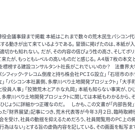
締役会議事録まで掲載 本紙はこれまで数々の荒木民生パシコン代
応する動きが出て来ているようである。 冒頭に掲げたのは、本紙が入
が適切かも知れない。 だが、その内容の信ぴょう性の高さ、そしてボ
て来たが、もっともレベルの高いものだと感じる。 Ａ４版７枚の本文
性を標榜する建設コンサルタント社長がこれでいいのか？ 法曹界大
パシフィック・テレコム倒産と持ち株会社ＰＣＩＧ設立」 「石垣市の
立」 「パシコン本社裏側、多摩川べり土地開発プロジェクト」 「大手
と役員人事」 「狡猾荒木とアホな丸岡」 本紙も知らない事実が、ひ
設、多摩川べり土地開発プロジェクトに関しては本紙もわかるから、
ひじょうに詳細かつ正確なのだ。 しかも、この文書が「内部告発」
った『財界展望』記事につき、荒木代表等が今年３月２日、臨時取締
員会を受け、社員の動揺を抑えるためだろう、社員閲覧用のＰＣ上の
法行為はない」とする旨の虚偽内容を記している、その画面を転写ま