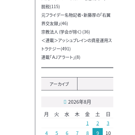
脱税(115)
元フライデー名物記者・新藤厚の「右翼
界交友録」(46)
宗教法人（学会が除く）(36)
＜連載＞アッシュブレインの資産運用ス
トラテジー(491)
連載「ＡＪアラート」(8)
アーカイブ
2026年8月
月
火
水
木
金
土
日
1
2
3
4
5
6
7
8
9
10