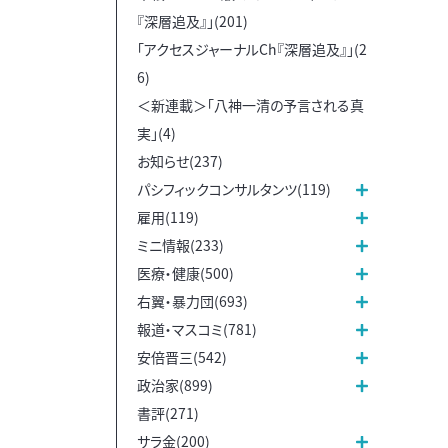
『深層追及』」(201)
「アクセスジャーナルCh『深層追及』」(2
6)
＜新連載＞「八神一清の予言される真
実」(4)
お知らせ(237)
パシフィックコンサルタンツ(119)
雇用(119)
ミニ情報(233)
医療・健康(500)
右翼・暴力団(693)
報道・マスコミ(781)
安倍晋三(542)
政治家(899)
書評(271)
サラ金(200)