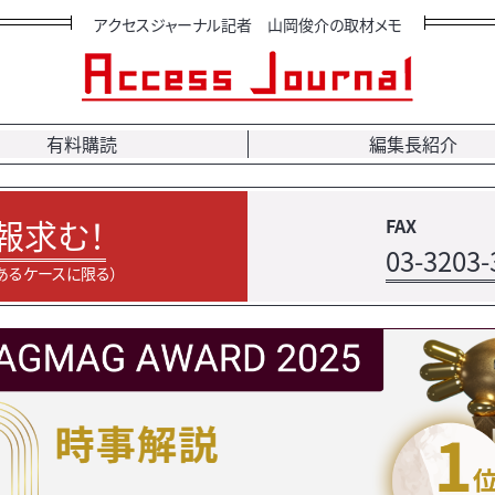
アクセスジャーナル記者 山岡俊介の取材メモ
有料購読
編集長紹介
報求む！
FAX
03-3203-
あるケースに限る）