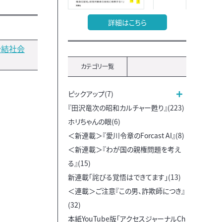
詳細はこちら
治結社会
カテゴリ一覧
ピックアップ(7)
『田沢竜次の昭和カルチャー甦り』(223)
ホリちゃんの眼(6)
＜新連載＞『愛川令章のForcast AI』(8)
＜新連載＞『わが国の親権問題を考え
る』(15)
新連載「詫びる覚悟はできてます」(13)
＜連載＞ご注意『この男、詐欺師につき』
(32)
本紙YouTube版「アクセスジャーナルCh