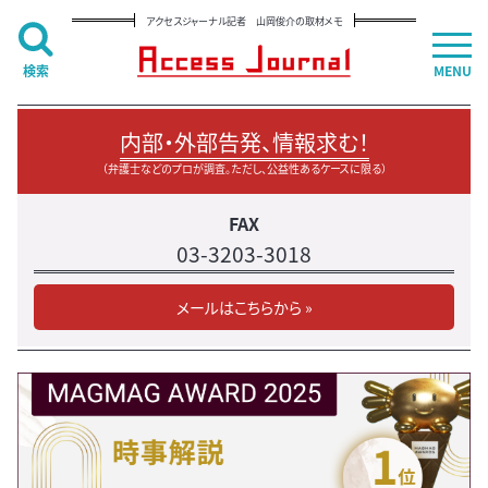
アクセスジャーナル記者 山岡俊介の取材メモ
検索
MENU
内部・外部告発、情報求む！
（弁護士などのプロが調査。ただし、公益性あるケースに限る）
FAX
03-3203-3018
メールはこちらから »