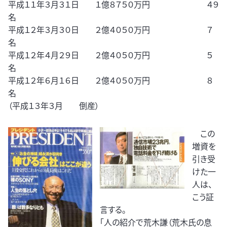
平成１１年３月３１日 １億８７５０万円 ４９
名
平成１２年３月３０日 ２億４０５０万円 ７
名
平成１２年４月２９日 ２億４０５０万円 ５
名
平成１２年６月１６日 ２億４０５０万円 ８
名
（平成１３年３月 倒産）
この
増資を
引き受
けた一
人は、
こう証
言する。
「人の紹介で荒木謙（荒木氏の息