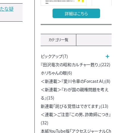
新たな疑
詳細はこちら
カテゴリ一覧
ピックアップ(7)
『田沢竜次の昭和カルチャー甦り』(222)
ホリちゃんの眼(6)
＜新連載＞『愛川令章のForcast AI』(8)
＜新連載＞『わが国の親権問題を考え
る』(15)
新連載「詫びる覚悟はできてます」(13)
＜連載＞ご注意『この男、詐欺師につき』
(32)
本紙YouTube版「アクセスジャーナルCh