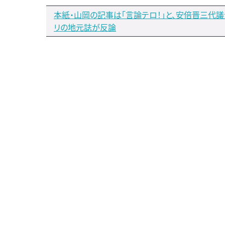
本紙・山岡の記事は「言論テロ！」と、安倍晋三代
リの地元誌が反論