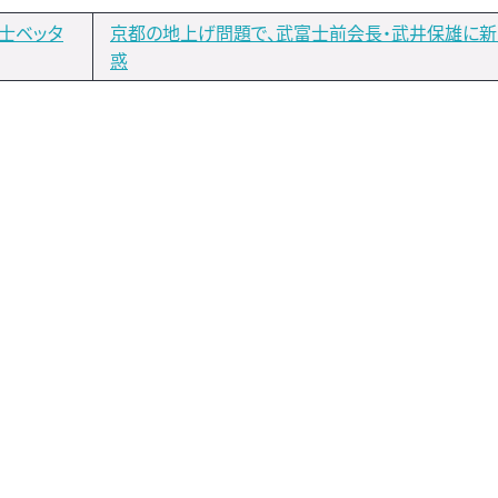
議士ベッタ
京都の地上げ問題で、武富士前会長・武井保雄に
惑