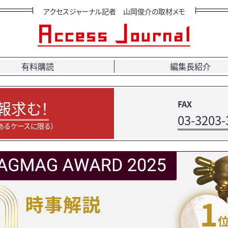
アクセスジャーナル記者 山岡俊介の取材メモ
有料購読
編集長紹介
報求む！
FAX
03-3203-
あるケースに限る）