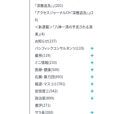
『深層追及』」(201)
「アクセスジャーナルCh『深層追及』」(2
6)
＜新連載＞「八神一清の予言される真
実」(4)
お知らせ(237)
パシフィックコンサルタンツ(119)
雇用(119)
ミニ情報(233)
医療・健康(500)
右翼・暴力団(693)
報道・マスコミ(781)
安倍晋三(542)
政治家(899)
書評(271)
サラ金(200)