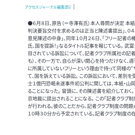
アクセスジャーナル編集部2
●６月８日、原告（＝寺澤有氏）本人尋問が決定 本紙
判決要旨交付を求めるのは正当と陳述書提出」、０４年
意見陳述の中身」、同年１０月２６日、「フリー記者の権
氏、国を提訴！」なるタイトル記事を報じている。 
目されている訴訟について、記者クラブ所属社の記
も）、その一方で、自らが深い関心を持つだけなく、
に所属していないフリーという理由で持って同様の“
て、国を訴えている訴訟。 この訴訟において、差別を
士１億円恐喝未遂事件初公判に関しては、本紙・山
ることになった。 冒頭に、その陳述書を紹介しておく
京地裁に提出されることになる。 この「記者クラブ
が行われる。彼のことだから、記者クラブ制度の問題点
１０時３０分から予定されている。記者クラブ制度の