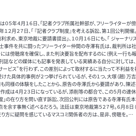
は０５年４月１６日、「記者クラブ所属社幹部が、フリーライターが
１２月２７日、「 『記者クラブ制度』を考える訴訟、第１回公判開催
利求め、東京地裁に要請書提出」、１０月１６日にも、「 ジャーナリ
武富士事件を共に闘ったフリーライター仲間の寺澤有氏は、裁判所は
者には傍聴席を確保し、また判決要旨を配布するのに（例え一行も報
週刊誌などの媒体にも記事を発表している実績ある自分に対しては
サービス”を行わず、この差別によって取材するに当たって不利益を
受けた具体的事例が２つ挙げられているが、その１つ、大塚（趙）万
岡も同様の体験をしたことから、原告の寺澤氏から要請があり、陳
。 作成は４月２３日になっているが、添削等の都合で、この５月の連
制度」の在り方を問い直す訴訟、次回公判には原告である寺澤有氏
を余す事無く述べるだろう。 法廷は東京地裁第５２７号。６月８日
在り方に疑問を感じているマスコミ関係者の方は、是非、傍聴を。…