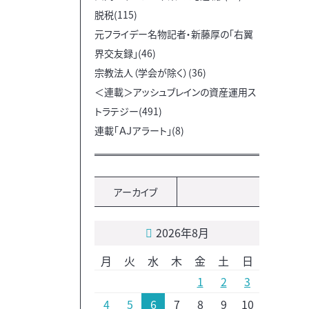
脱税(115)
元フライデー名物記者・新藤厚の「右翼
界交友録」(46)
宗教法人（学会が除く）(36)
＜連載＞アッシュブレインの資産運用ス
トラテジー(491)
連載「ＡＪアラート」(8)
アーカイブ
2026年8月
月
火
水
木
金
土
日
1
2
3
4
5
6
7
8
9
10