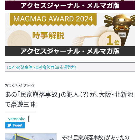
TOP
>
経済事件
>
反社会勢力（反市場勢力）
2023.7.31 21:00
あの「民家崩落事故」の犯人（？）が、大阪・北新地
で豪遊三昧
yamaoka
その「民家崩落事故」があったの