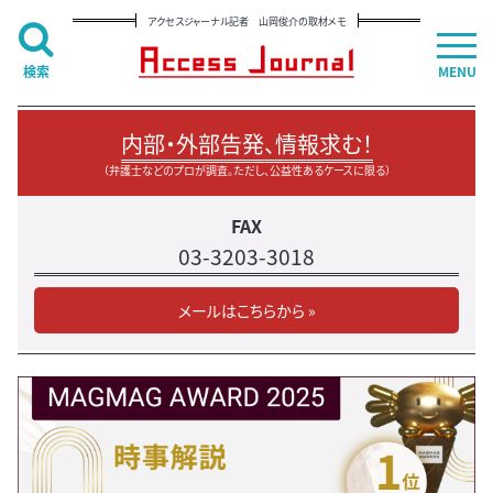
アクセスジャーナル記者 山岡俊介の取材メモ
検索
MENU
内部・外部告発、情報求む！
（弁護士などのプロが調査。ただし、公益性あるケースに限る）
FAX
03-3203-3018
メールはこちらから »