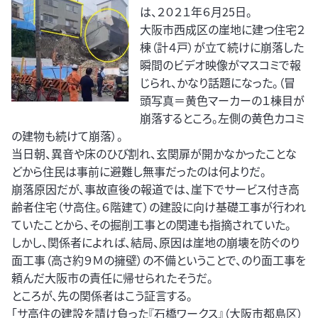
は、２０２１年６月25日。
大阪市西成区の崖地に建つ住宅２
棟（計４戸）が立て続けに崩落した
瞬間のビデオ映像がマスコミで報
じられ、かなり話題になった。（冒
頭写真＝黄色マーカーの１棟目が
崩落するところ。左側の黄色カコミ
の建物も続けて崩落）。
当日朝、異音や床のひび割れ、玄関扉が開かなかったことな
どから住民は事前に避難し無事だったのは何よりだ。
崩落原因だが、事故直後の報道では、崖下でサービス付き高
齢者住宅（サ高住。６階建て）の建設に向け基礎工事が行われ
ていたことから、その掘削工事との関連も指摘されていた。
しかし、関係者によれば、結局、原因は崖地の崩壊を防ぐのり
面工事（高さ約９Ｍの擁壁）の不備ということで、のり面工事を
頼んだ大阪市の責任に帰せられたそうだ。
ところが、先の関係者はこう証言する。
「サ高住の建設を請け負った『石橋ワークス』（大阪市都島区）