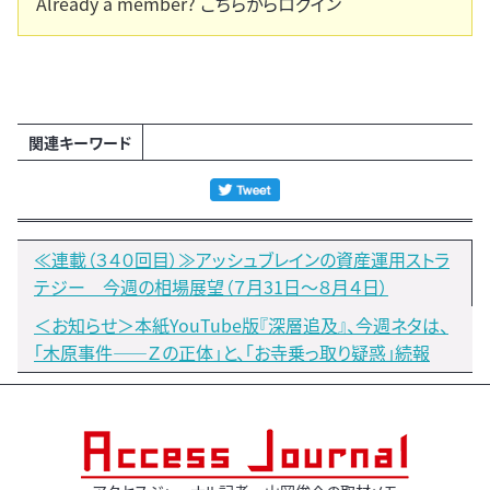
Already a member?
こちらからログイン
関連キーワード
≪連載（３４０回目）≫アッシュブレインの資産運用ストラ
テジー 今週の相場展望（７月31日～８月４日）
＜お知らせ＞本紙YouTube版『深層追及』、今週ネタは、
「木原事件――Ｚの正体」と、「お寺乗っ取り疑惑」続報