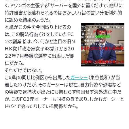
く、ドワンゴの主張する「サーバーを国外に置くだけで、簡単に
特許侵害から逃れられるのはおかしい」旨の言い分を例外的
に認めた結果のようだ。
本紙がこの件を今回取り上げるの
は、この脱法行為（？）をしていたＦＣ
２の創業者は、今、何かと注目の旧Ｎ
ＨＫ党（「政治家女子48党」）から２０
２２年７月参議院選挙に出馬した御
仁だから。
それだけではない。
この時の同じ比例区から出馬した
ガーシー
（東谷義和）が当
選したわけだが、そのガーシーは現在、暴力行為や恐喝など
の容疑で逮捕状が出たにも拘わらず帰国せず海外逃亡中だ
が、このＦＣ２元オーナーも同様の身であり、しかもガーシーと
ドバイで会ったりしている関係だから。