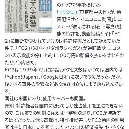
のトップ記事を掲げた。
「
ドワンゴ
」（東京都中央区）が、動
画配信サイト「ニコニコ動画」にコ
メントが表示される(右下写真）機
能の特許を、動画投稿サイト「ＦＣ
２」に無断で使われているのは特許侵害だとして訴えていた
件で、「ＦＣ２」（米国ネバダ州ラシベガス）が逆転敗訴し、コメ
ント表示機能の停止と約１１００万円の賠償支払いを命じられ
たという内容だ。
ＦＣ２は１９９９年７月に開設。アクセス数はかつては国内では
「Yahoo！Japan」、「Google日本」に次いで３位だった。だが、
後述する事件の影響などあり現在は８位にまで落ち込んでい
る。
同社は米国にあり、使用サーバーも同国。
原則、特許権者は国内に限ってしか独占使用を主張できない
ので、これまでの判例に従えば一審判決通り、ＦＣ２が勝訴す
るはずだった。だが、高裁は、特許権侵害したＦＣ２動画の利用
者は主に日本にいる者で、またドワンゴの経済損失は小さくな