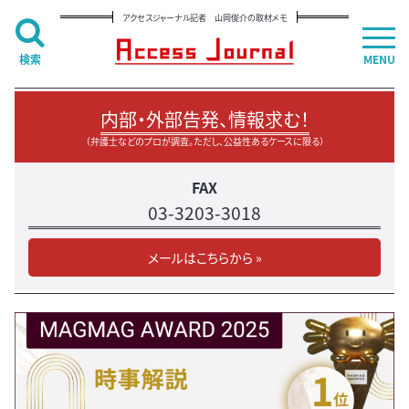
アクセスジャーナル記者 山岡俊介の取材メモ
検索
MENU
内部・外部告発、情報求む！
（弁護士などのプロが調査。ただし、公益性あるケースに限る）
FAX
03-3203-3018
メールはこちらから »