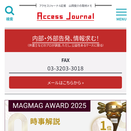
アクセスジャーナル記者 山岡俊介の取材メモ
検索
MENU
内部・外部告発、情報求む！
（弁護士などのプロが調査。ただし、公益性あるケースに限る）
FAX
03-3203-3018
メールはこちらから »