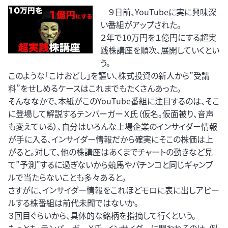
９日前、YouTubeに実に興味深
い番組がアップされた。
２年で10万円を１億円にする超実
践株講座を順次、展開していくとい
う。
このような「こけおどし」を謳い、株式投資の新人から”受講
料”をせしめるケースはこれまでもたくさんあった。
そんななかで、本紙がこのYouTube番組に注目するのは、そこ
に登場して解説するテンバーガーＸ氏（仮名。仮面被り、音声
も変えている）、自分はいろんな上場企業のインサイダー情報
が手に入る、インサイダー情報だから確実にそこの株価は上
がると。対して、他の株講座はあくまでチャートの動きなど見
て”予測”するに過ぎないから競馬やパチンコと同じギャンブ
ルで当たらないことも多々あると。
さすがに、インサイダー情報をこれほどモロに表に出しアピー
ルする株番組は前代未聞ではないか。
３回目ぐらいから、具体的な銘柄を指摘して行くという。