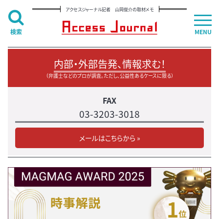
アクセスジャーナル記者 山岡俊介の取材メモ
検索
MENU
内部・外部告発、情報求む！
（弁護士などのプロが調査。ただし、公益性あるケースに限る）
FAX
03-3203-3018
メールはこちらから »