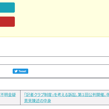
途不明金疑
「記者クラブ制度」を考える訴訟、第１回公判開催。
意見陳述の中身