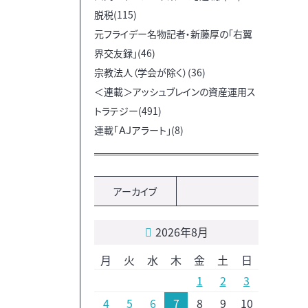
脱税(115)
元フライデー名物記者・新藤厚の「右翼
界交友録」(46)
宗教法人（学会が除く）(36)
＜連載＞アッシュブレインの資産運用ス
トラテジー(491)
連載「ＡＪアラート」(8)
アーカイブ
2026年8月
月
火
水
木
金
土
日
1
2
3
4
5
6
7
8
9
10