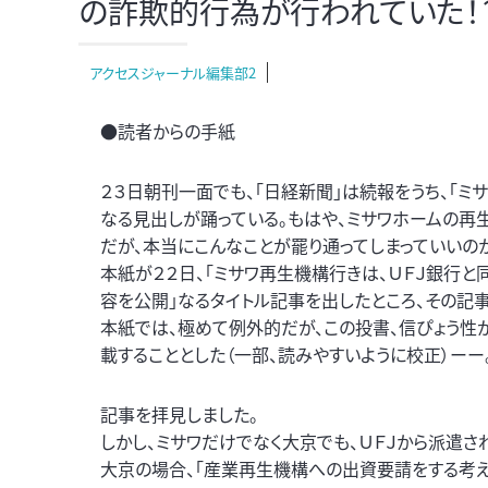
の詐欺的行為が行われていた！
アクセスジャーナル編集部2
●読者からの手紙
２３日朝刊一面でも、「日経新聞」は続報をうち、「ミ
なる見出しが踊っている。もはや、ミサワホームの再
だが、本当にこんなことが罷り通ってしまっていいの
本紙が２２日、「ミサワ再生機構行きは、ＵＦＪ銀行と
容を公開」なるタイトル記事を出したところ、その記
本紙では、極めて例外的だが、この投書、信ぴょう性
載することとした（一部、読みやすいように校正）ーー
記事を拝見しました。
しかし、ミサワだけでなく大京でも、ＵＦＪから派遣
大京の場合、「産業再生機構への出資要請をする考え