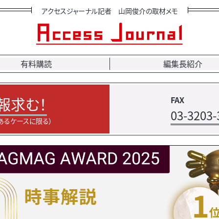
アクセスジャーナル記者 山岡俊介の取材メモ
有料購読
編集長紹介
報求む！
FAX
03-3203-
あるケースに限る）