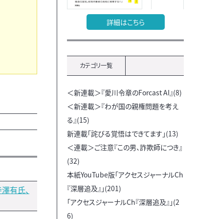
詳細はこちら
カテゴリ一覧
＜新連載＞『愛川令章のForcast AI』(8)
＜新連載＞『わが国の親権問題を考え
る』(15)
新連載「詫びる覚悟はできてます」(13)
＜連載＞ご注意『この男、詐欺師につき』
(32)
本紙YouTube版「アクセスジャーナルCh
『深層追及』」(201)
寺澤有氏、
「アクセスジャーナルCh『深層追及』」(2
6)