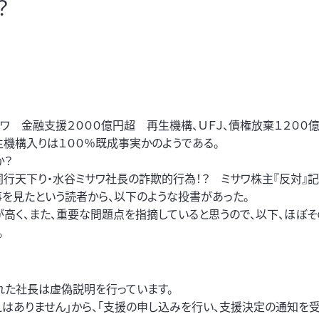
？
サワ 金融支援２０００億円超 再生機構、ＵＦＪ、債権放棄１２００
生機構入りは１００％既成事実かのようである。
か？
同行天下り・水谷ミサワ社長の詐欺的行為！？ ミサワ株主『反対』
事を見たという読者から、以下のような投書があった。
が高く、また、重要な問題点を指摘していると思うので、以下、ほぼ
。
された社長は虚偽説明を行っています。
はありません」から、「支援の申し込みを行い、支援決定の通知を受