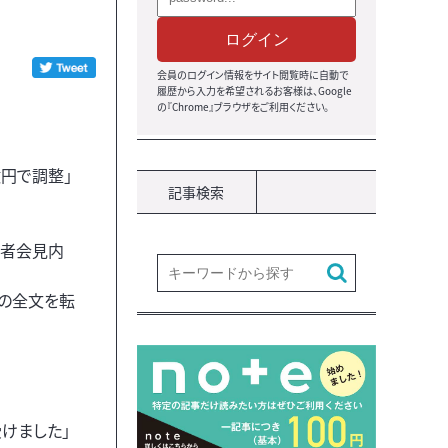
ログイン
会員のログイン情報をサイト閲覧時に自動で
履歴から入力を希望されるお客様は、Google
の『Chrome』ブラウザをご利用ください。
億円で調整」
記事検索
記者会見内
その全文を転
けました」