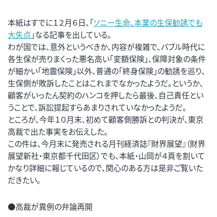
本紙はすでに１２月６日、「
ソニー生命、本業の生保勧誘でも
大失点
」なる記事を出している。
わが国では、意外というべきか、内容が複雑で、バブル時代に
各生保が売りまくった悪名高い「変額保険」、保障対象の条件
が細かい「地震保険」以外、普通の「終身保険」の勧誘を巡り、
生保側が敗訴したことはこれまでなかったようだ。というか、
顧客がいったん契約のハンコを押したら最後、自己責任とい
うことで、訴訟提起すらあまりされていなかったようだ。
ところが、今年１０月末、初めて顧客側勝訴との判決が、東京
高裁で出た事実をお伝えした。
この件は、今月末に発売される月刊経済誌『財界展望』（財界
展望新社・東京都千代田区）でも、本紙・山岡が４頁を割いて
かなり詳細に報じているので、関心のある方は是非ご覧いた
だきたい。
●高裁が異例の弁論再開