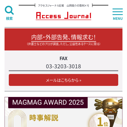
アクセスジャーナル記者 山岡俊介の取材メモ
検索
MENU
内部・外部告発、情報求む！
（弁護士などのプロが調査。ただし、公益性あるケースに限る）
FAX
03-3203-3018
メールはこちらから »