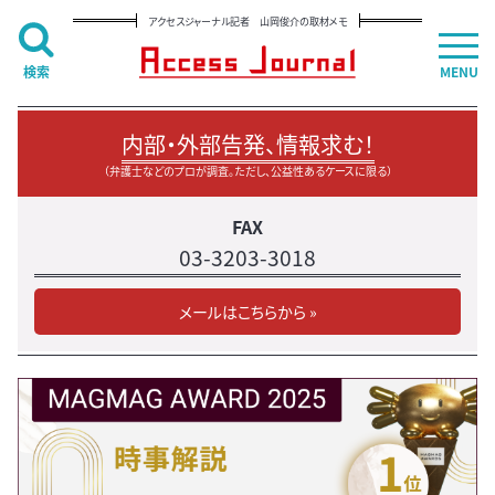
アクセスジャーナル記者 山岡俊介の取材メモ
検索
MENU
内部・外部告発、情報求む！
（弁護士などのプロが調査。ただし、公益性あるケースに限る）
FAX
03-3203-3018
メールはこちらから »