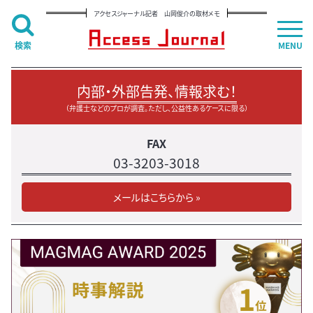
アクセスジャーナル記者 山岡俊介の取材メモ
検索
MENU
内部・外部告発、情報求む！
（弁護士などのプロが調査。ただし、公益性あるケースに限る）
FAX
03-3203-3018
メールはこちらから »