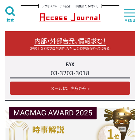
アクセスジャーナル記者 山岡俊介の取材メモ
検索
MENU
内部・外部告発、情報求む！
（弁護士などのプロが調査。ただし、公益性あるケースに限る）
FAX
03-3203-3018
メールはこちらから »