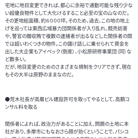
宅地に地目変更できれば、都心に余裕で通勤可能な残り少な
い超優良物件として大化けるすること必至の宝の山なのだ。
その更地総面積、約６０００坪。そのため、過去、この地の地上
げを巡っては東西広域暴力団関係者が入り乱れ、競売妨害
や、警官の贈収賄で複数の逮捕者が出るなどした関係者の間
では超いわくつきの物件。この儲け話しに乗せられて資金を
出した大企業もアイペック（倒産）、小松原研修事業団（同）な
ど数多い。
だが、地目変更のためのさまざまな規制をクリアできず、現在
もその大半は原野のままなのだ。
●荒木社長が高層ビル建設許可を取ってやるとして、高額コ
ンサル料を取る
関係者によれば、政治力があることに加え、問題の土地に本
社があり、多摩市にもなおさら顔が効くということで、パシコ