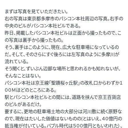
まずは写真を見ていただきたい。
右の写真は東京都多摩市のパシコン本社周辺の写真。右手の
中央のビルがパシコン本社ビルである。
昨日、掲載したパシコン本社ビルは正面から撮ったもので、こ
の写真は裏手から撮ったもの。
そう、裏手はこのように、現在、広大な駐車場になっているの
だ。そして、そのさらにすぐ後ろには左写真のように多摩川が
流れている。
そう聞くと、ずいぶん辺鄙な場所と思われるかも知れないが、
そんなことはない。
パシコン本社は京王線「聖蹟桜ヶ丘駅」の改札口からわずか１
００Ｍほどのところにある。
駅とパシコン本社ビルとの間には、道路を挟んで京王百貨店
のビルがあるだけ。
要するに、更地の駐車場土地の大部分は河川敷に続く原野な
ので、現在はたいした価値はないものの(とはいえ、４０億円の
抵当権が付いている。バブル時代は５００億円ともいわれた）、