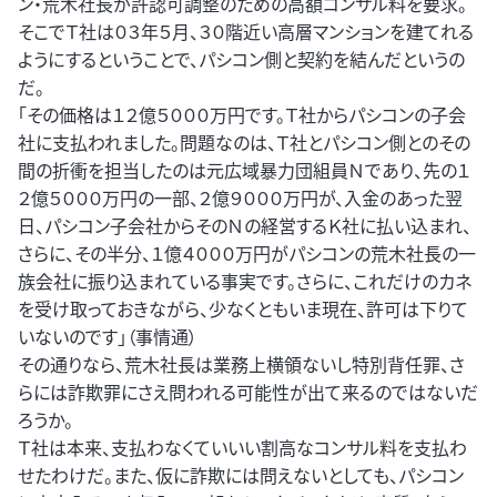
ン・荒木社長が許認可調整のための高額コンサル料を要求。
そこでＴ社は０３年５月、３０階近い高層マンションを建てれる
ようにするということで、パシコン側と契約を結んだというの
だ。
「その価格は１２億５０００万円です。Ｔ社からパシコンの子会
社に支払われました。問題なのは、Ｔ社とパシコン側とのその
間の折衝を担当したのは元広域暴力団組員Ｎであり、先の１
２億５０００万円の一部、２億９０００万円が、入金のあった翌
日、パシコン子会社からそのＮの経営するＫ社に払い込まれ、
さらに、その半分、１億４０００万円がパシコンの荒木社長の一
族会社に振り込まれている事実です。さらに、これだけのカネ
を受け取っておきながら、少なくともいま現在、許可は下りて
いないのです」（事情通）
その通りなら、荒木社長は業務上横領ないし特別背任罪、さ
らには詐欺罪にさえ問われる可能性が出て来るのではないだ
ろうか。
Ｔ社は本来、支払わなくていいい割高なコンサル料を支払わ
せたわけだ。また、仮に詐欺には問えないとしても、パシコン