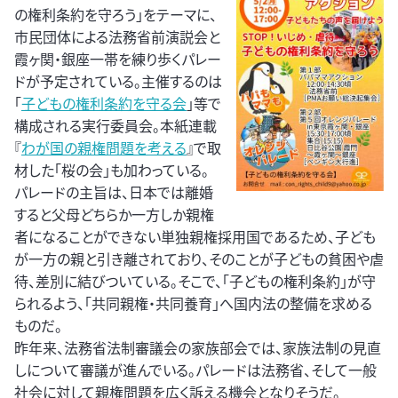
の権利条約を守ろう」をテーマに、
市民団体による法務省前演説会と
霞ヶ関・銀座一帯を練り歩くパレー
ドが予定されている。主催するのは
「
子どもの権利条約を守る会
」等で
構成される実行委員会。本紙連載
『
わが国の親権問題を考える
』で取
材した「桜の会」も加わっている。
パレードの主旨は、日本では離婚
すると父母どちらか一方しか親権
者になることができない単独親権採用国であるため、子ども
が一方の親と引き離されており、そのことが子どもの貧困や虐
待、差別に結びついている。そこで、「子どもの権利条約」が守
られるよう、「共同親権・共同養育」へ国内法の整備を求める
ものだ。
昨年来、法務省法制審議会の家族部会では、家族法制の見直
しについて審議が進んでいる。パレードは法務省、そして一般
社会に対して親権問題を広く訴える機会となりそうだ。