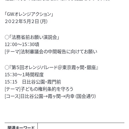
「GWオレンジアクション」
２０２２年５月２日（月）
○「法務省前お願い演説会」
12：00～15：30頃
[テーマ]法制審議会の中間報告に向けてお願い
○『第５回オレンジパレード＠東京霞ヶ関・銀座』
15：30～１時間程度
15：15 日比谷公園・霞門前
[テーマ]子どもの権利条約を守ろう
[コース]日比谷公園→霞ヶ関→内幸（国会通り）
関連キーワード