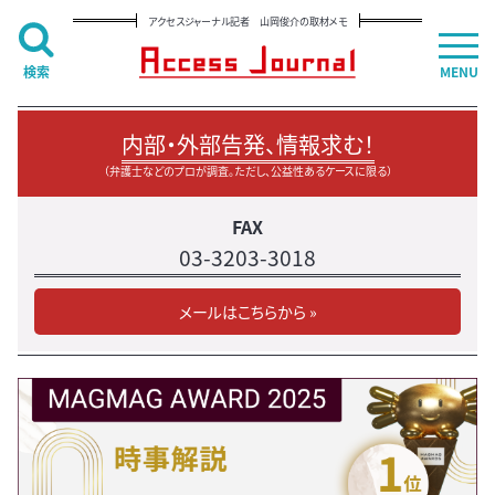
アクセスジャーナル記者 山岡俊介の取材メモ
検索
MENU
内部・外部告発、情報求む！
（弁護士などのプロが調査。ただし、公益性あるケースに限る）
FAX
03-3203-3018
メールはこちらから »