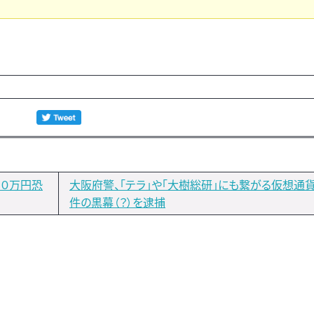
００万円恐
大阪府警、「テラ」や「大樹総研」にも繋がる仮想通
件の黒幕（？）を逮捕