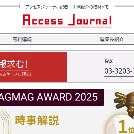
アクセスジャーナル記者 山岡俊介の取材メモ
有料購読
編集長紹介
報求む！
FAX
03-3203-
あるケースに限る）