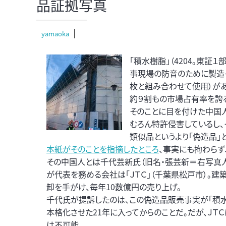
品証拠写真
yamaoka
「積水樹脂」（4204。東
事現場の防音のために製造・
枚と組み合わせて使用）があ
約９割もの市場占有率を誇る
そのことに目を付けた中国
むろん特許侵害しているし、
類似品というより「偽造品」
本紙がそのことを指摘したところ
、事実にも拘わらず
その中国人とは千代芸新氏（旧名・張芸新＝右写真人
が代表を務める会社は「ＪＴＣ」（千葉県松戸市）。
卸を手がけ、毎年10数億円の売り上げ。
千代氏が提訴したのは、この偽造品販売事実が「積
本格化させた21年に入ってからのことだ。だが、Ｊ
は不可能。