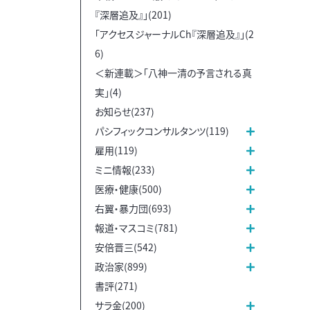
『深層追及』」(201)
「アクセスジャーナルCh『深層追及』」(2
6)
＜新連載＞「八神一清の予言される真
実」(4)
お知らせ(237)
パシフィックコンサルタンツ(119)
雇用(119)
ミニ情報(233)
医療・健康(500)
右翼・暴力団(693)
報道・マスコミ(781)
安倍晋三(542)
政治家(899)
書評(271)
サラ金(200)