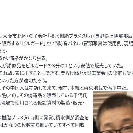
証１部。大阪市北区）の子会社「積水樹脂プラメタル」（長野県上伊那郡
販売する「ビルガード」という防音パネル（冒頭写真は使用例。現
る。
が、価格がかなり張る。
人が類似品をビルガードの３分の１という安値で販売していた。
それ故、表に出すこともできず、業界団体「仮設工業会」の認定も受
といった方が適切だろう。
、その中国人は提訴して来て、現在、本紙と東京地裁で係争中だ。
物。46）。その偽造品を販売している千代氏
建築現場で使用される仮設資材の製造・販売・
水樹脂プラメタル」側に発覚、積水側が調査を
ＴＣはかなりの枚数売り捌いていてすべて回収