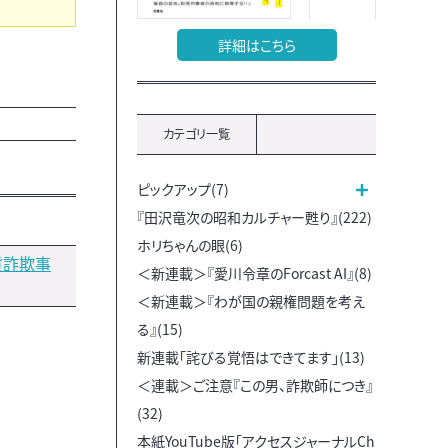
詳細はこちら
カテゴリ一覧
ピックアップ(7)
『田沢竜次の昭和カルチャー甦り』(222)
ホリちゃんの眼(6)
貨詐欺事
＜新連載＞『愛川令章のForcast AI』(8)
＜新連載＞『わが国の親権問題を考え
る』(15)
新連載「詫びる覚悟はできてます」(13)
＜連載＞ご注意『この男、詐欺師につき』
(32)
本紙YouTube版「アクセスジャーナルCh