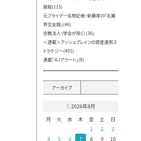
脱税(115)
元フライデー名物記者・新藤厚の「右翼
界交友録」(46)
宗教法人（学会が除く）(36)
＜連載＞アッシュブレインの資産運用ス
トラテジー(491)
連載「ＡＪアラート」(8)
アーカイブ
2026年8月
月
火
水
木
金
土
日
1
2
3
4
5
6
7
8
9
10