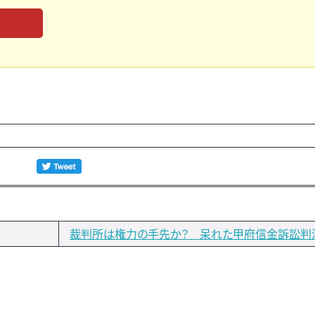
裁判所は権力の手先か？ 呆れた甲府信金訴訟判