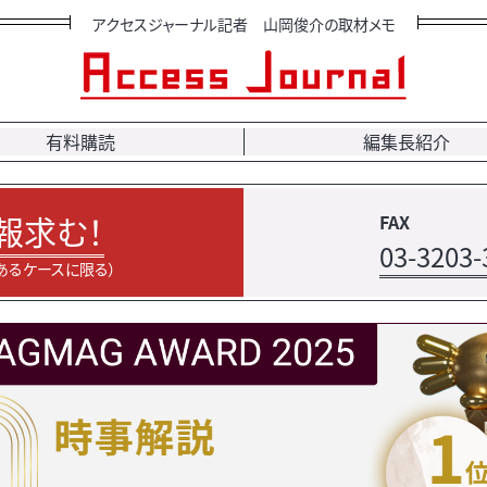
アクセスジャーナル記者 山岡俊介の取材メモ
有料購読
編集長紹介
報求む！
FAX
03-3203-
あるケースに限る）