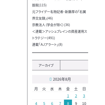
脱税(115)
元フライデー名物記者・新藤厚の「右翼
界交友録」(46)
宗教法人（学会が除く）(36)
＜連載＞アッシュブレインの資産運用ス
トラテジー(491)
連載「ＡＪアラート」(8)
アーカイブ
2026年8月
月
火
水
木
金
土
日
1
2
3
4
5
6
7
8
9
10