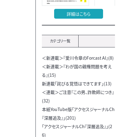
詳細はこちら
カテゴリ一覧
＜新連載＞『愛川令章のForcast AI』(8)
＜新連載＞『わが国の親権問題を考え
る』(15)
新連載「詫びる覚悟はできてます」(13)
＜連載＞ご注意『この男、詐欺師につき』
(32)
本紙YouTube版「アクセスジャーナルCh
『深層追及』」(201)
「アクセスジャーナルCh『深層追及』」(2
6)