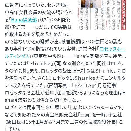
広告塔になっていた、セレブ志向
中高年女性会員の交流の場とされ
る「
Hana倶楽部
」（現「ROSE倶楽
部）を運営――しかし、その実態は
詐取するカモを集めるためだった
のではないかとの疑惑が出、被害総額は３００億円との説も
あり事件化さえ指摘されている実質、運営会社「
ロゼッタホー
ルディングス
」（東京都中央区）――Hana倶楽部を直に運営し
ていたのは「Ｓｈｕｎｋａ」（同）なる別会社だが、同社はロゼッ
タの子会社。また、ロゼッタの飯田正己社長はＳｈｕｎｋａ会長
を名乗っていた。さらに、ロゼッタはＳｈｕｎｋａからコンサルタ
ント収入を得ていた。（冒頭写真＝『ＦＡＣＴＡ』４月号記事）
ロゼッタなる会社が近年、注目を浴びるようになった理由はH
ana倶楽部との関係からだけではない。
ロゼッタは民事再生を申請した「じゅわいよ・くちゅーるマキ」
などで知られたあの貴金属販売会社「三貴」を一時、子会社
（飯田氏は15年１月から７月まで三貴の代表取締役社長）に
していた。