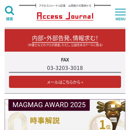
アクセスジャーナル記者 山岡俊介の取材メモ
検索
MENU
内部・外部告発、情報求む！
（弁護士などのプロが調査。ただし、公益性あるケースに限る）
FAX
03-3203-3018
メールはこちらから »