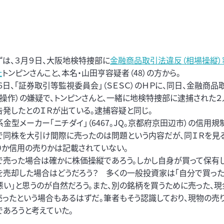
は、３月９日、大阪地検特捜部に
金融商品取引法違反（相場操縦）
た
トンピンさんこと、本名・山田亨容疑者（48）の方から。
6日、「証券取引等監視委員会」（ＳＥＳＣ）のＨＰに、同日、金融商
定操作）の嫌疑で、トンピンさんと、一緒に地検特捜部に逮捕された
告発したとのＩＲが出ている。逮捕容疑と同じ。
金型メーカー「ニチダイ」（6467。JQ。京都府京田辺市）の信用
で同株を大引け間際に売ったのは問題という内容だが、同ＩＲを見
りか信用の売りかは記載されていない。
で売った場合は確かに株価操縦であろう。しかし自身が買って保有
を売却した場合はどうだろう？ 多くの一般投資家は「自分で買っ
悪い」と思うのが自然だろう。また、別の銘柄を買うために売った、
売ったという場合もあるはずだ。筆者もそう認識しており、現物の売
であろうと考えていた。