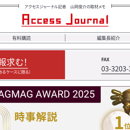
アクセスジャーナル記者 山岡俊介の取材メモ
有料購読
編集長紹介
報求む！
FAX
03-3203-
あるケースに限る）