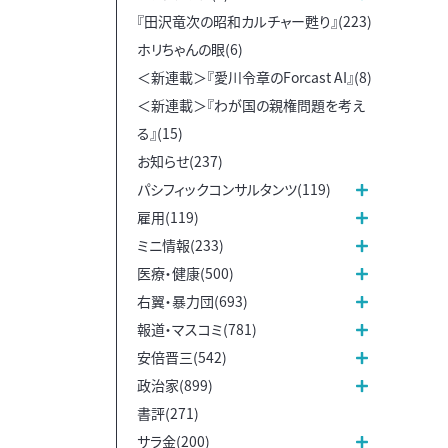
『田沢竜次の昭和カルチャー甦り』(223)
ホリちゃんの眼(6)
＜新連載＞『愛川令章のForcast AI』(8)
＜新連載＞『わが国の親権問題を考え
る』(15)
お知らせ(237)
パシフィックコンサルタンツ(119)
雇用(119)
ミニ情報(233)
医療・健康(500)
右翼・暴力団(693)
報道・マスコミ(781)
安倍晋三(542)
政治家(899)
書評(271)
サラ金(200)