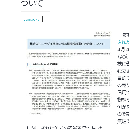
ついて
yamaoka
まず
され
３月2
（安
検に
独立系
目的
の売
信用
物株
何が
ので
無理
しかし、それは筆者の認識不足であった。