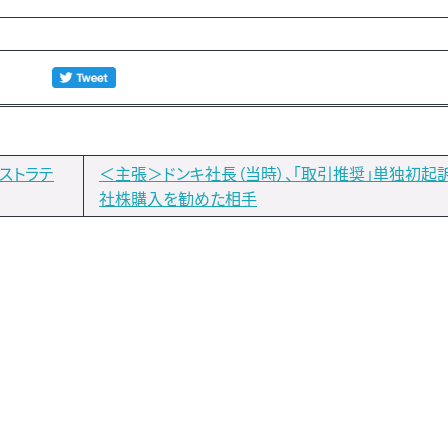
ストラテ
＜主張＞ドンキ社長（当時）、「取引推奨」単独初起
社株購入を勧めた相手