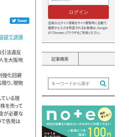
ログイン
会員のログイン情報をサイト閲覧時に自動で
履歴から入力を希望されるお客様は、Google
の『Chrome』ブラウザをご利用ください。
容疑で逮捕
品取引法違反
記事検索
２人を大阪地
規制強化回避
る限り、現物
している現
た株を売って
現金が必要な
りで告発は