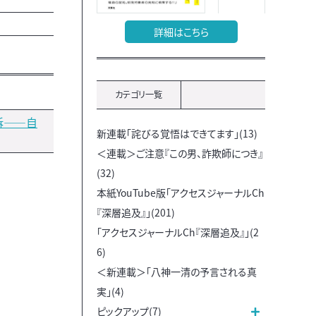
詳細はこちら
カテゴリ一覧
訴――自
新連載「詫びる覚悟はできてます」(13)
＜連載＞ご注意『この男、詐欺師につき』
(32)
本紙YouTube版「アクセスジャーナルCh
『深層追及』」(201)
「アクセスジャーナルCh『深層追及』」(2
6)
＜新連載＞「八神一清の予言される真
実」(4)
ピックアップ(7)