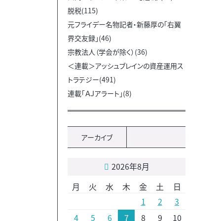
脱税(115)
元フライデー名物記者・新藤厚の「右翼
界交友録」(46)
宗教法人（学会が除く）(36)
＜連載＞アッシュブレインの資産運用ス
トラテジー(491)
連載「ＡＪアラート」(8)
アーカイブ
2026年8月
月
火
水
木
金
土
日
1
2
3
4
5
6
7
8
9
10