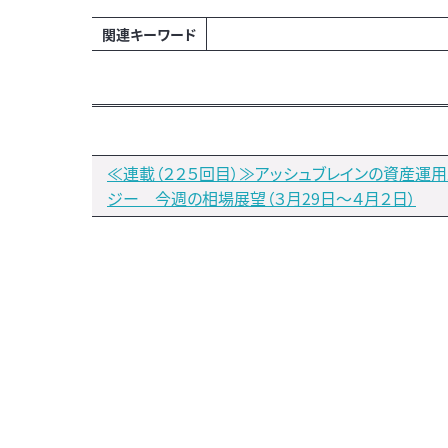
関連キーワード
≪連載（２２５回目）≫アッシュブレインの資産運用
ジー 今週の相場展望（３月29日～４月２日）