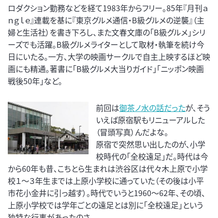
ロダクション勤務などを経て1983年からフリー。85年『月刊ａ
ｎｇｌｅ』連載を基に『東京グルメ通信・B級グルメの逆襲』（主
婦と生活社）を書き下ろし、また文春文庫の「B級グルメ」シリ
ーズでも活躍。B級グルメライターとして取材・執筆を続け今
日にいたる。一方、大学の映画サークルで自主上映するほど映
画にも精通。著書に「B級グルメ大当りガイド」「ニッポン映画
戦後50年」など。
前回は
御茶ノ水の話だった
が、そう
いえば原宿駅もリニューアルした
（冒頭写真）んだよな。
原宿で突然思い出したのが、小学
校時代の「全校遠足」だ。時代は今
から60年も昔、こちとら生まれは渋谷区は代々木上原で小学
校１～３年生までは上原小学校に通っていた（その後は小平
市花小金井に引っ越す）。時代でいうと1960～62年、その頃、
上原小学校では学年ごとの遠足とは別に「全校遠足」という
独特な行事があったのさ。