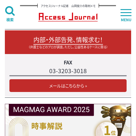
アクセスジャーナル記者 山岡俊介の取材メモ
検索
MENU
内部・外部告発、情報求む！
（弁護士などのプロが調査。ただし、公益性あるケースに限る）
FAX
03-3203-3018
メールはこちらから »