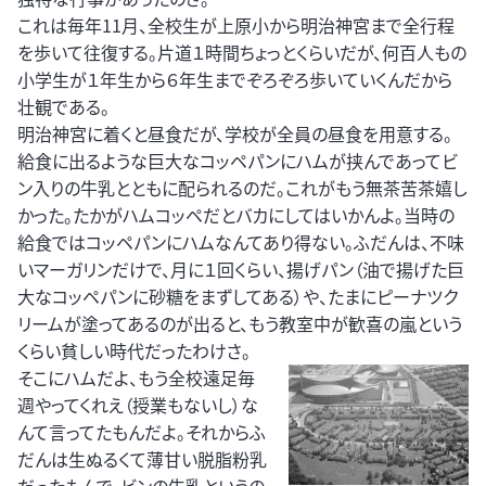
これは毎年11月、全校生が上原小から明治神宮まで全行程
を歩いて往復する。片道１時間ちょっとくらいだが、何百人もの
小学生が１年生から６年生までぞろぞろ歩いていくんだから
壮観である。
明治神宮に着くと昼食だが、学校が全員の昼食を用意する。
給食に出るような巨大なコッペパンにハムが挟んであってビ
ン入りの牛乳とともに配られるのだ。これがもう無茶苦茶嬉し
かった。たかがハムコッペだとバカにしてはいかんよ。当時の
給食ではコッペパンにハムなんてあり得ない。ふだんは、不味
いマーガリンだけで、月に１回くらい、揚げパン（油で揚げた巨
大なコッペパンに砂糖をまずしてある）や、たまにピーナツク
リームが塗ってあるのが出ると、もう教室中が歓喜の嵐という
くらい貧しい時代だったわけさ。
そこにハムだよ、もう全校遠足毎
週やってくれえ（授業もないし）な
んて言ってたもんだよ。それからふ
だんは生ぬるくて薄甘い脱脂粉乳