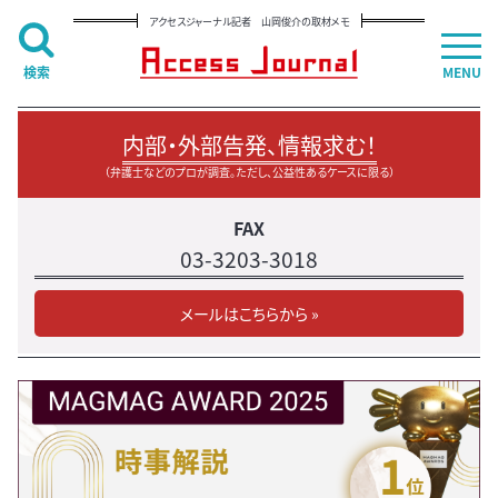
アクセスジャーナル記者 山岡俊介の取材メモ
検索
MENU
内部・外部告発、情報求む！
（弁護士などのプロが調査。ただし、公益性あるケースに限る）
FAX
03-3203-3018
メールはこちらから »