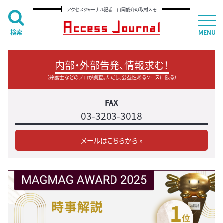
アクセスジャーナル記者 山岡俊介の取材メモ
検索
MENU
内部・外部告発、情報求む！
（弁護士などのプロが調査。ただし、公益性あるケースに限る）
FAX
03-3203-3018
メールはこちらから »