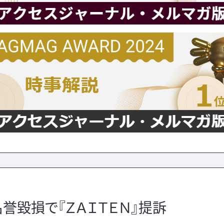
誉毀損で『ＺＡＩＴＥＮ』提訴