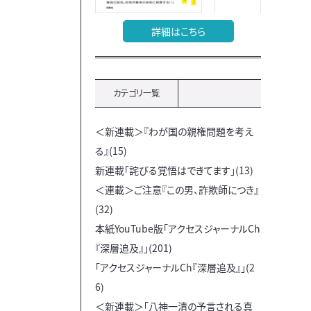
詳細はこちら
カテゴリ一覧
＜新連載＞『わが国の親権問題を考え
る』(15)
新連載「詫びる覚悟はできてます」(13)
＜連載＞ご注意『この男、詐欺師につき』
(32)
本紙YouTube版「アクセスジャーナルCh
『深層追及』」(201)
「アクセスジャーナルCh『深層追及』」(2
6)
＜新連載＞「八神一清の予言される真