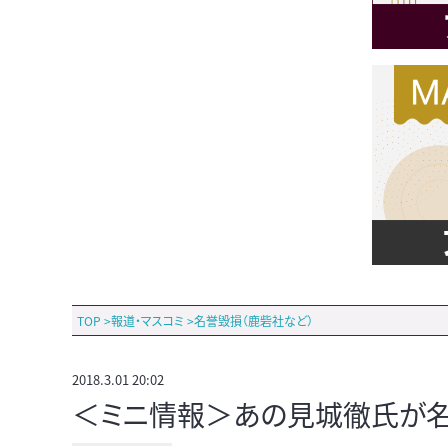
TOP
>
報道・マスコミ
>
名誉毀損（鹿砦社など）
2018.3.01 20:02
＜ミニ情報＞あの見城徹氏が名