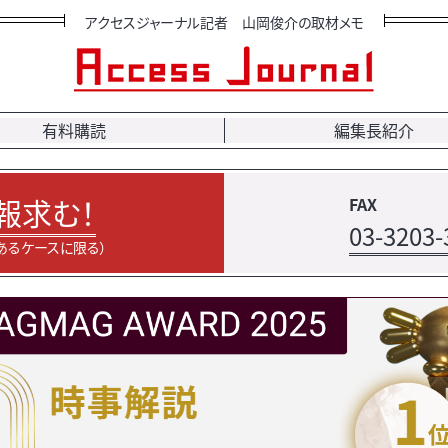
アクセスジャーナル記者 山岡俊介の取材メモ
有料購読
編集長紹介
報求む！
FAX
03-3203-
あるケースに限る）