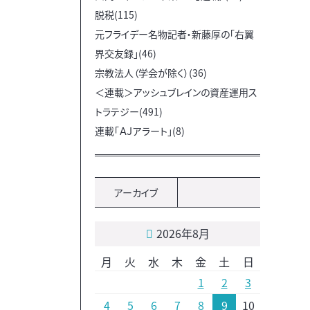
脱税(115)
元フライデー名物記者・新藤厚の「右翼
界交友録」(46)
宗教法人（学会が除く）(36)
＜連載＞アッシュブレインの資産運用ス
トラテジー(491)
連載「ＡＪアラート」(8)
アーカイブ
2026年8月
月
火
水
木
金
土
日
1
2
3
4
5
6
7
8
9
10