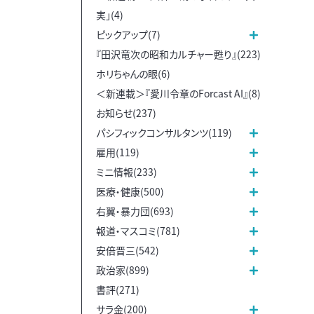
実」(4)
ピックアップ(7)
『田沢竜次の昭和カルチャー甦り』(223)
ホリちゃんの眼(6)
＜新連載＞『愛川令章のForcast AI』(8)
お知らせ(237)
パシフィックコンサルタンツ(119)
雇用(119)
ミニ情報(233)
医療・健康(500)
右翼・暴力団(693)
報道・マスコミ(781)
安倍晋三(542)
政治家(899)
書評(271)
サラ金(200)