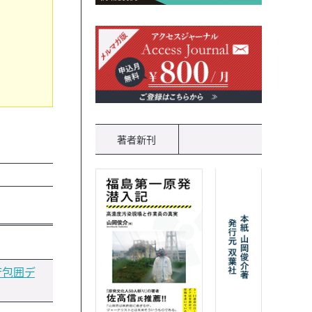
著者新刊
庁包囲デ