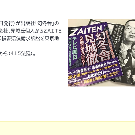
１日発行）が出版社「幻冬舎」の
、会社、見城氏個人からＺＡＩＴＥ
基く損害賠償請求訴訟を東京地
ら（４１５法廷）。