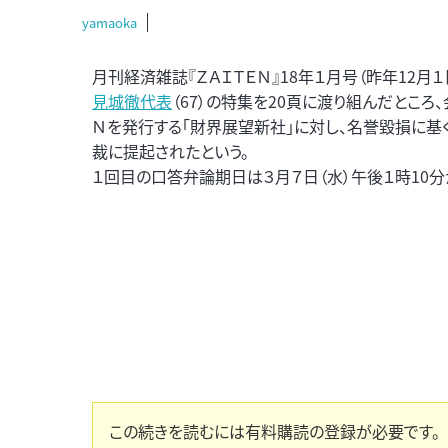
yamaoka
月刊経済雑誌『ＺＡＩＴＥＮ』18年１月号（昨年12月
見城徹代表
（67）の特集を20頁に渡り組んだところ
Ｎを発行する「財界展望新社」に対し、名誉毀損に
裁に提起されたという。
１回目の口答弁論期日は３月７日（水）午後１時10分か
この続きを読むには有料購読の登録が必要です。