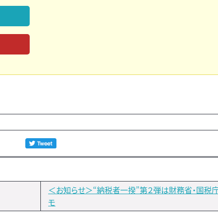
＜お知らせ＞“納税者一揆”第２弾は財務省・国税
モ