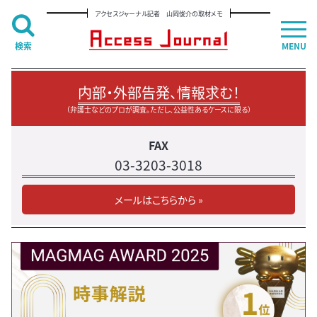
アクセスジャーナル記者 山岡俊介の取材メモ
検索
MENU
内部・外部告発、情報求む！
（弁護士などのプロが調査。ただし、公益性あるケースに限る）
FAX
03-3203-3018
メールはこちらから »