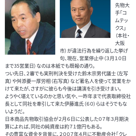
先物大
手「コ
ムテッ
クス」
（本社・
大阪
市）が違法行為を繰り返した挙げ
句、現在、営業停止中（３月１０日
まで35営業日）なのは本紙でも既報の通り。
つい先日、２審でも実刑判決を受けた鈴木宗男代議士（左写
真）や舛添要一厚労相（右写真）など著名人を使って営業をか
けて来たが、さすがに彼らも今後は講演を引き受けまい。
ようやく堪えているのかと思い気や、一昨年まで代表取締役社
長として同社を牽引して来た伊藤進氏（６０）らはそうでもな
いようだ。
日本商品先物取引協会が２月６日に公表した０７年３月期決
算によれば、同社の純資産は約７１億円もある。
その豊富な資金を背景に、２００７年４月に不動産会社「クレ