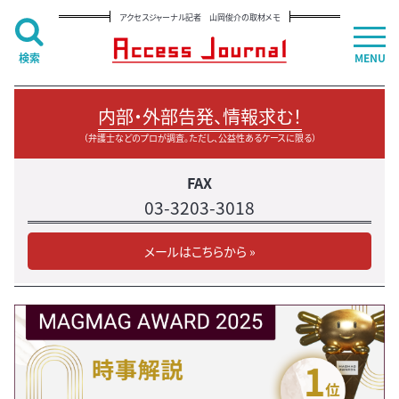
アクセスジャーナル記者 山岡俊介の取材メモ
検索
MENU
内部・外部告発、情報求む！
（弁護士などのプロが調査。ただし、公益性あるケースに限る）
FAX
03-3203-3018
メールはこちらから »