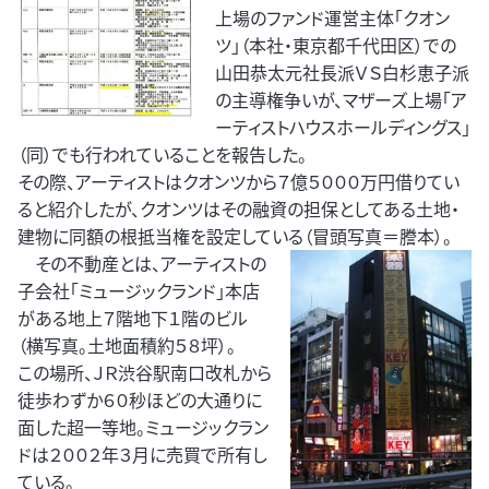
上場のファンド運営主体「クオン
ツ」（本社・東京都千代田区）での
山田恭太元社長派ＶＳ白杉恵子派
の主導権争いが、マザーズ上場「ア
ーティストハウスホールディングス」
（同）でも行われていることを報告した。
その際、アーティストはクオンツから７億５０００万円借りてい
ると紹介したが、クオンツはその融資の担保としてある土地・
建物に同額の根抵当権を設定している（冒頭写真＝謄本）。
その不動産とは、アーティストの
子会社「ミュージックランド」本店
がある地上７階地下１階のビル
（横写真。土地面積約５８坪）。
この場所、ＪＲ渋谷駅南口改札から
徒歩わずか６０秒ほどの大通りに
面した超一等地。ミュージックラン
ドは２００２年３月に売買で所有し
ている。