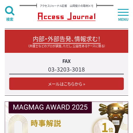
アクセスジャーナル記者 山岡俊介の取材メモ
検索
MENU
内部・外部告発、情報求む！
（弁護士などのプロが調査。ただし、公益性あるケースに限る）
FAX
03-3203-3018
メールはこちらから »