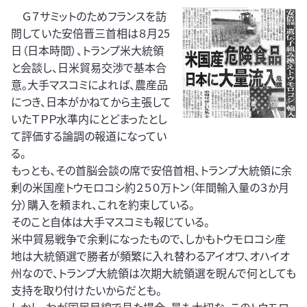
Ｇ７サミットのためフランスを訪
問していた安倍晋三首相は８月25
日（日本時間）、トランプ米大統領
と会談し、日米貿易交渉で基本合
意。大手マスコミによれば、農産品
につき、日本がかねてから主張して
いたＴＰＰ水準内にとどまったとし
て評価する論調の報道になってい
る。
もっとも、その首脳会談の席で安倍首相、トランプ大統領に余
剰の米国産トウモロコシ約２５０万トン（年間輸入量の３か月
分）購入を頼まれ、これを約束している。
そのこと自体は大手マスコミも報じている。
米中貿易戦争で余剰になったもので、しかもトウモロコシ産
地は大統領選で勝者が頻繁に入れ替わるアイオワ、オハイオ
州なので、トランプ大統領は次期大統領選を睨んで何としても
支持を取り付けたいからだとも。