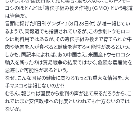
しかし、わが国民目線で見た場合、最も大切な、このトウモロ
コシのほとんどは「遺伝子組み換え作物」（ＧＭＯ）という報道
は皆無だ。
冒頭に掲げた『日刊ゲンダイ』（８月28日付）が唯一報じてい
るようで、同報道でも指摘されているが、この余剰トウモロコ
シは飼料用ではあるが、その遺伝子組み換えで育てられた牛
肉や豚肉を人が食べると健康を害する可能性があるという。
しかも、同記事によれば、あの中国さえ、米国産トウモロコシ
輸入を断ったのは貿易戦争の結果ではなく、危険な農産物を
忌避した可能性があるという。
なぜ、こんな国民の健康に関わるもっとも重大な情報を、大
手マスコミは報じないのか!?
むろん、報じれば国民から批判の声が出て来るだろうから、こ
れではまた安倍政権への忖度といわれても仕方ないのでは
ないか。