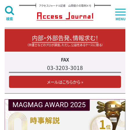
アクセスジャーナル記者 山岡俊介の取材メモ
検索
MENU
内部・外部告発、情報求む！
（弁護士などのプロが調査。ただし、公益性あるケースに限る）
FAX
03-3203-3018
メールはこちらから »