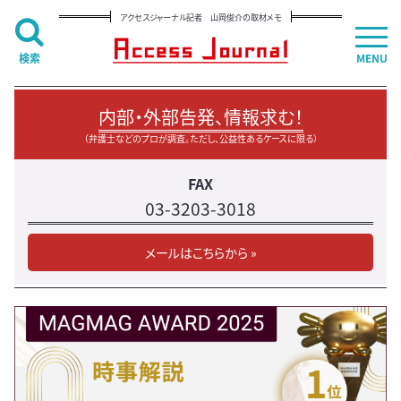
アクセスジャーナル記者 山岡俊介の取材メモ
検索
MENU
内部・外部告発、情報求む！
（弁護士などのプロが調査。ただし、公益性あるケースに限る）
FAX
03-3203-3018
メールはこちらから »