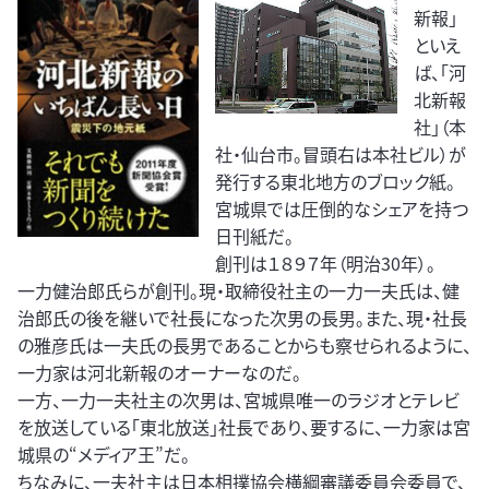
新報」
といえ
ば、「河
北新報
社」（本
社・仙台市。冒頭右は本社ビル）が
発行する東北地方のブロック紙。
宮城県では圧倒的なシェアを持つ
日刊紙だ。
創刊は１８９７年（明治30年）。
一力健治郎氏らが創刊。現・取締役社主の一力一夫氏は、健
治郎氏の後を継いで社長になった次男の長男。また、現・社長
の雅彦氏は一夫氏の長男であることからも察せられるように、
一力家は河北新報のオーナーなのだ。
一方、一力一夫社主の次男は、宮城県唯一のラジオとテレビ
を放送している「東北放送」社長であり、要するに、一力家は宮
城県の“メディア王”だ。
ちなみに、一夫社主は日本相撲協会横綱審議委員会委員で、