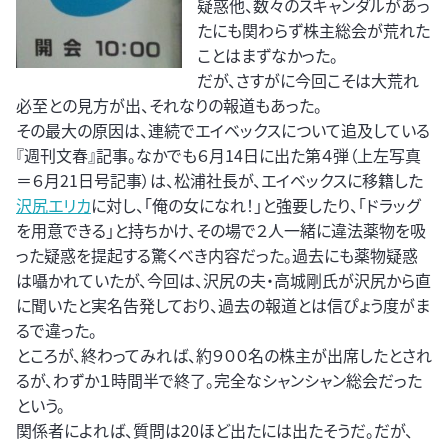
疑惑他、数々のスキャンダルがあっ
たにも関わらず株主総会が荒れた
ことはまずなかった。
だが、さすがに今回こそは大荒れ
必至との見方が出、それなりの報道もあった。
その最大の原因は、連続でエイベックスについて追及している
『週刊文春』記事。なかでも６月14日に出た第４弾（上左写真
＝６月21日号記事）は、松浦社長が、エイベックスに移籍した
沢尻エリカ
に対し、「俺の女になれ！」と強要したり、「ドラッグ
を用意できる」と持ちかけ、その場で２人一緒に違法薬物を吸
った疑惑を提起する驚くべき内容だった。過去にも薬物疑惑
は囁かれていたが、今回は、沢尻の夫・高城剛氏が沢尻から直
に聞いたと実名告発しており、過去の報道とは信ぴょう度がま
るで違った。
ところが、終わってみれば、約９００名の株主が出席したとされ
るが、わずか１時間半で終了。完全なシャンシャン総会だった
という。
関係者によれば、質問は20ほど出たには出たそうだ。だが、