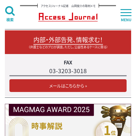
アクセスジャーナル記者 山岡俊介の取材メモ
検索
MENU
内部・外部告発、情報求む！
（弁護士などのプロが調査。ただし、公益性あるケースに限る）
FAX
03-3203-3018
メールはこちらから »