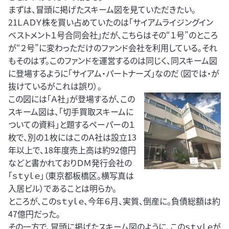
まずは、冒頭に掲げたスキーム図を見ていただきたい。
21ＬＡＤＹ株を買い占めていたのは「サイアムライジングイン
ベストメント１号合同会社」だが、こちらはその“１号”のところ
が“２号”に変わっただけのファンド会社を利用している。それ
もそのはず。このファンドを運営するのは同じく、同スキーム図
に登場するように「サイアム・パートナーズ」なのだ（図では・が
抜けているがこれは誤り）。
この図には「Ａ社」が登場するが、この
スキーム図は、「切手買取スキームに
ついての資料」と題するペーパーの１
枚で、別の１枚にはこのＡ社は設立13
年以上で、18年度売上高は約92億円
などと書かれておりＤＭ発行会社の
「ｓｔｙｌｅ」（東京都板橋区。横写真は
入居ビル）であることは明らか。
ところが、このｓｔｙｌｅ、今年６月、実質、倒産に。負債総額は約
47億円だった。
その一方で、冒頭に掲げたスキーム図のように、このｓｔｙｌｅが