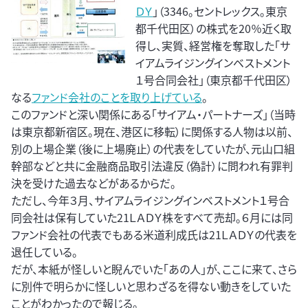
ＤＹ
」（3346。セントレックス。東京
都千代田区）の株式を20％近く取
得し、実質、経営権を奪取した「サ
イアムライジングインベストメント
１号合同会社」（東京都千代田区）
なる
ファンド会社のことを取り上げている
。
このファンドと深い関係にある「サイアム・パートナーズ」（当時
は東京都新宿区。現在、港区に移転）に関係する人物は以前、
別の上場企業（後に上場廃止）の代表をしていたが、元山口組
幹部などと共に金融商品取引法違反（偽計）に問われ有罪判
決を受けた過去などがあるからだ。
ただし、今年３月、サイアムライジングインベストメント１号合
同会社は保有していた21ＬＡＤＹ株をすべて売却。６月には同
ファンド会社の代表でもある米道利成氏は21ＬＡＤＹの代表を
退任している。
だが、本紙が怪しいと睨んでいた「あの人」が、ここに来て、さら
に別件で明らかに怪しいと思わざるを得ない動きをしていた
ことがわかったので報じる。