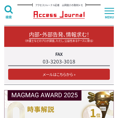
アクセスジャーナル記者 山岡俊介の取材メモ
検索
MENU
内部・外部告発、情報求む！
（弁護士などのプロが調査。ただし、公益性あるケースに限る）
FAX
03-3203-3018
メールはこちらから »