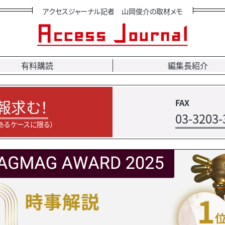
アクセスジャーナル記者 山岡俊介の取材メモ
有料購読
編集長紹介
報求む！
FAX
03-3203-
あるケースに限る）