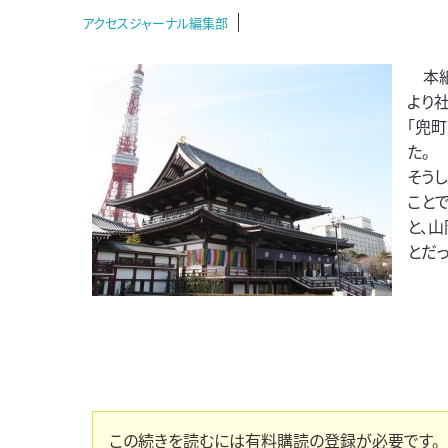
アクセスジャーナル編集部
本紙が
より
「兜
た。
そう
こと
と、
とだっ
この続きを読むには有料購読の登録が必要です。