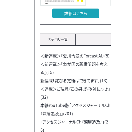
詳細はこちら
カテゴリ一覧
＜新連載＞『愛川令章のForcast AI』(8)
＜新連載＞『わが国の親権問題を考え
る』(15)
新連載「詫びる覚悟はできてます」(13)
＜連載＞ご注意『この男、詐欺師につき』
(32)
本紙YouTube版「アクセスジャーナルCh
『深層追及』」(201)
「アクセスジャーナルCh『深層追及』」(2
6)