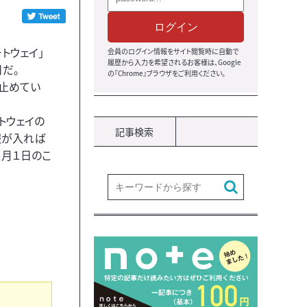
ログイン
トウェイ」
会員のログイン情報をサイト閲覧時に自動で
履歴から入力を希望されるお客様は、Google
だ。
の『Chrome』ブラウザをご利用ください。
に止めてい
トウェイの
記事検索
報が入れば
６月１日のこ