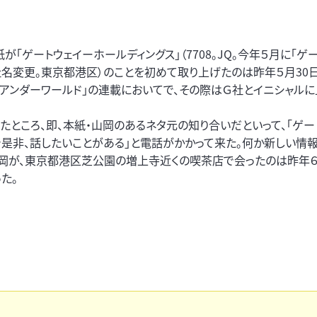
「ゲートウェイーホールディングス」（7708。JQ。今年５月に「ゲー
社名変更。東京都港区）のことを初めて取り上げたのは昨年５月30日
町アンダーワールド」の連載においてで、その際はＧ社とイニシャル
したところ、即、本紙・山岡のあるネタ元の知り合いだといって、「ゲー
で是非、話したいことがある」と電話がかかって来た。何か新しい情
山岡が、東京都港区芝公園の増上寺近くの喫茶店で会ったのは昨年
た。