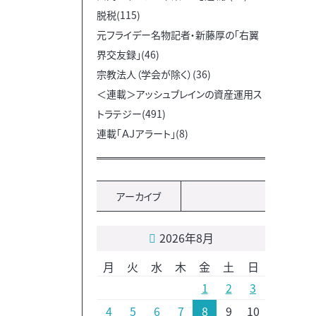
脱税(115)
元フライデー名物記者・新藤厚の「右翼
界交友録」(46)
宗教法人（学会が除く）(36)
＜連載＞アッシュブレインの資産運用ス
トラテジー(491)
連載「ＡＪアラート」(8)
アーカイブ
2026年8月
月
火
水
木
金
土
日
1
2
3
4
5
6
7
8
9
10