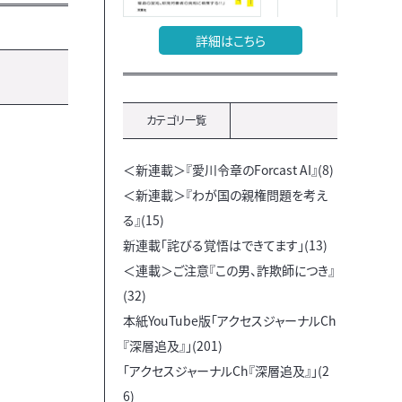
詳細はこちら
カテゴリ一覧
＜新連載＞『愛川令章のForcast AI』(8)
＜新連載＞『わが国の親権問題を考え
る』(15)
新連載「詫びる覚悟はできてます」(13)
＜連載＞ご注意『この男、詐欺師につき』
(32)
本紙YouTube版「アクセスジャーナルCh
『深層追及』」(201)
「アクセスジャーナルCh『深層追及』」(2
6)