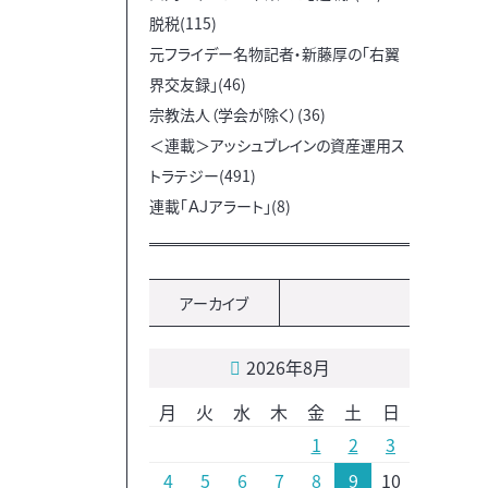
脱税(115)
元フライデー名物記者・新藤厚の「右翼
界交友録」(46)
宗教法人（学会が除く）(36)
＜連載＞アッシュブレインの資産運用ス
トラテジー(491)
連載「ＡＪアラート」(8)
アーカイブ
2026年8月
月
火
水
木
金
土
日
1
2
3
4
5
6
7
8
9
10