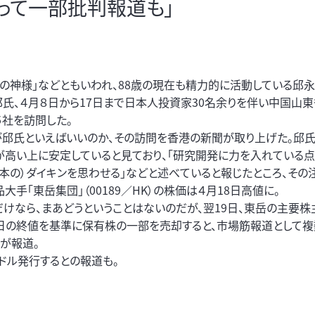
って一部批判報道も」
資の神様」などともいわれ、88歳の現在も精力的に活動している邱
邱氏、４月８日から17日まで日本人投資家30名余りを伴い中国山
５社を訪問した。
が邱氏といえばいいのか、その訪問を香港の新聞が取り上げた。邱
が高い上に安定していると見ており、「研究開発に力を入れている点
日本の）ダイキンを思わせる」などと述べていると報じたところ、その
大手「東岳集団」（00189／HK）の株価は４月18日高値に。
だけなら、まあどうということはないのだが、翌19日、東岳の主要株
8日の終値を基準に保有株の一部を売却すると、市場筋報道として
アが報道。
ドル発行するとの報道も。