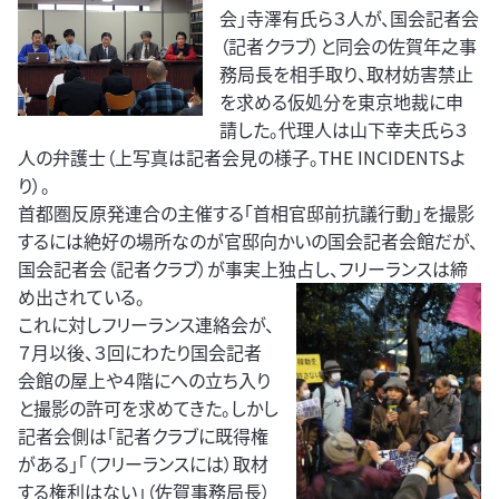
会」寺澤有氏ら３人が、国会記者会
（記者クラブ）と同会の佐賀年之事
務局長を相手取り、取材妨害禁止
を求める仮処分を東京地裁に申
請した。代理人は山下幸夫氏ら３
人の弁護士（上写真は記者会見の様子。THE INCIDENTSよ
り）。
首都圏反原発連合の主催する「首相官邸前抗議行動」を撮影
するには絶好の場所なのが官邸向かいの国会記者会館だが、
国会記者会（記者クラブ）が事実上独占し、フリーランスは締
め
出されている。
これに対しフリーランス連絡会が、
７月以後、３回にわたり国会記者
会館の屋上や４階にへの立ち入り
と撮影の許可を求めてきた。しかし
記者会側は「記者クラブに既得権
がある」「（フリーランスには）取材
する権利はない」（佐賀事務局長）