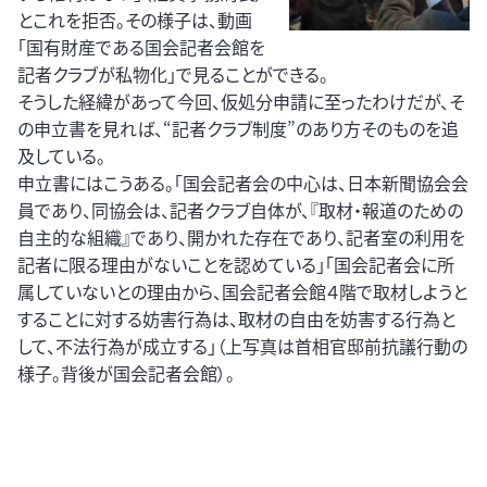
とこれを拒否。その様子は、動画
「国有財産である国会記者会館を
記者クラブが私物化」で見ることができる。
そうした経緯があって今回、仮処分申請に至ったわけだが、そ
の申立書を見れば、“記者クラブ制度”のあり方そのものを追
及している。
申立書にはこうある。「国会記者会の中心は、日本新聞協会会
員であり、同協会は、記者クラブ自体が、『取材・報道のための
自主的な組織』であり、開かれた存在であり、記者室の利用を
記者に限る理由がないことを認めている」「国会記者会に所
属していないとの理由から、国会記者会館４階で取材しようと
することに対する妨害行為は、取材の自由を妨害する行為と
して、不法行為が成立する」（上写真は首相官邸前抗議行動の
様子。背後が国会記者会館）。