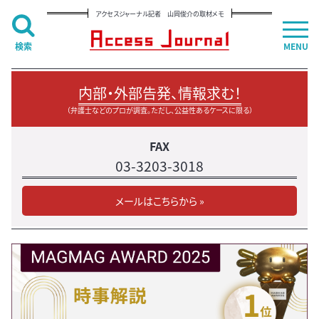
アクセスジャーナル記者 山岡俊介の取材メモ
検索
MENU
内部・外部告発、情報求む！
（弁護士などのプロが調査。ただし、公益性あるケースに限る）
FAX
03-3203-3018
メールはこちらから »