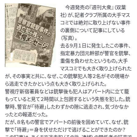
今週発売の『週刊大衆』（双葉
社）が、記者クラブ所属の大手マス
コミでは絶対に取り上げない事件
の裏側について記事にしている
（写真）。
去る９月１日に発生したこの事件、
指定暴力団元幹部が警官を銃撃、
重傷を負わせたというもの。大手
マスコミでも大きく取り上げられた
が、その事実と共に、なぜ、この銃撃犯人等２名がその現場か
ら逃走できたかという点も大きく取り上げられた。
警視庁新宿署員などは銃撃後も犯人はアパート内に立て籠
もっていると見て２時間以上包囲するという失態を犯した。銃
撃時、警官が「待避」したわずかの隙に逃走され、気づかなか
ったとの報道だった。
だが、８名もの警官でアパートの前後を固めていて、なぜ、銃
撃で「待避」＝身を伏せただけで逃げることができたのか？