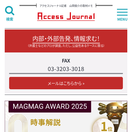
アクセスジャーナル記者 山岡俊介の取材メモ
検索
MENU
内部・外部告発、情報求む！
（弁護士などのプロが調査。ただし、公益性あるケースに限る）
FAX
03-3203-3018
メールはこちらから »