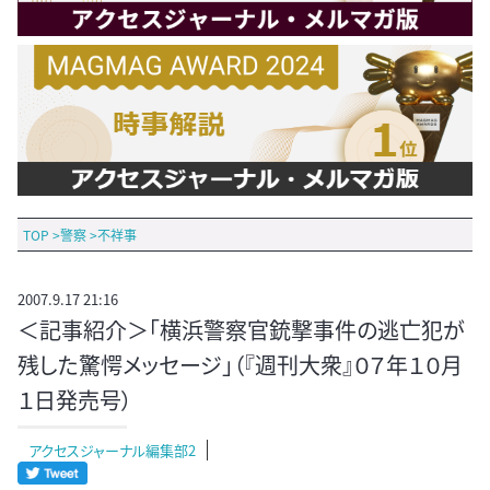
TOP
>
警察
>
不祥事
2007.9.17 21:16
＜記事紹介＞「横浜警察官銃撃事件の逃亡犯が
残した驚愕メッセージ」（『週刊大衆』０７年１０月
１日発売号）
アクセスジャーナル編集部2