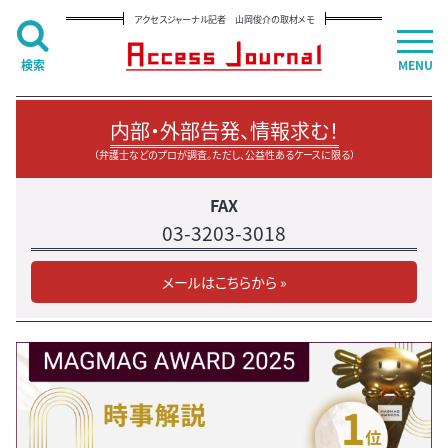
アクセスジャーナル記者 山岡俊介の取材メモ
検索
MENU
内部・外部告発、情報求む！
（弁護士などのプロが調査。ただし、公益性あるケースに限る）
FAX
03-3203-3018
メールはこちらから »