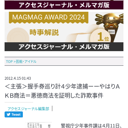
TOP
>
芸能・アイドル
2012.4.15 01:43
＜主張＞握手券巡り計４少年逮捕ーーやはりＡ
ＫＢ商法＝悪徳商法を証明した詐欺事件
アクセスジャーナル編集部
警視庁少年事件課は４月11日、