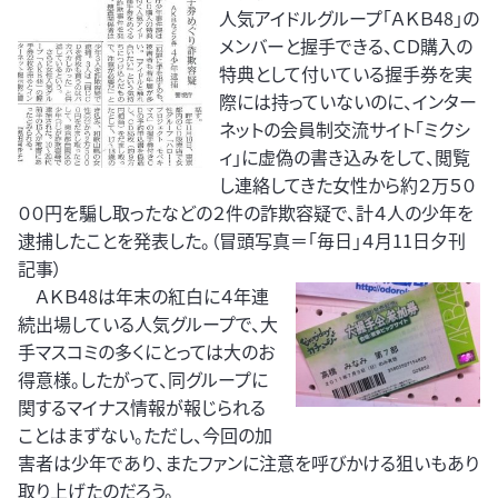
人気アイドルグループ「ＡＫＢ48」の
メンバーと握手できる、ＣＤ購入の
特典として付いている握手券を実
際には持っていないのに、インター
ネットの会員制交流サイト｢ミクシ
ィ」に虚偽の書き込みをして、閲覧
し連絡してきた女性から約２万５０
００円を騙し取ったなどの２件の詐欺容疑で、計４人の少年を
逮捕したことを発表した。（冒頭写真＝「毎日」４月11日夕刊
記事）
ＡＫＢ48は年末の紅白に４年連
続出場している人気グループで、大
手マスコミの多くにとっては大のお
得意様。したがって、同グループに
関するマイナス情報が報じられる
ことはまずない。ただし、今回の加
害者は少年であり、またファンに注意を呼びかける狙いもあり
取り上げたのだろう。