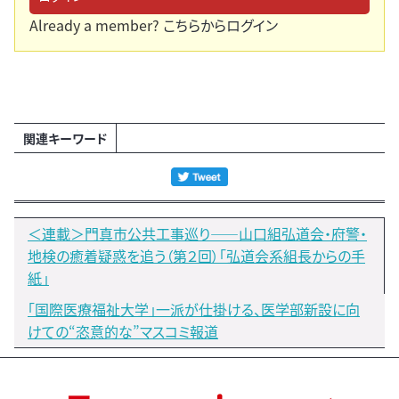
Already a member?
こちらからログイン
関連キーワード
＜連載＞門真市公共工事巡り――山口組弘道会・府警・
地検の癒着疑惑を追う（第２回）「弘道会系組長からの手
紙」
「国際医療福祉大学」一派が仕掛ける、医学部新設に向
けての“恣意的な”マスコミ報道