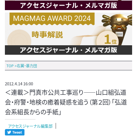
TOP
>
右翼・暴力団
2012.4.14 16:00
＜連載＞門真市公共工事巡り――山口組弘道
会・府警・地検の癒着疑惑を追う（第２回）「弘道
会系組長からの手紙」
アクセスジャーナル編集部