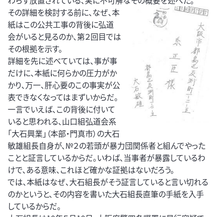
わらず放置されている、実に不可解なその概要を述べた。
その詳細を検討する前に、
なぜ、本
紙はこの公共工事の背後に弘道
会がいると見るのか、第２回目では
その根拠を示す。
詳細を先に述べていては、事が事
だけに、本紙に何らかの圧力がか
かり、万一、肝心要のこの事実が公
表できなくなってはまずいからだ。
一言でいえば、この背後に付いて
いると思われる、山口組弘道会系
「大石興業」（本部・門真市）の大石
敏雄組長自身が、№２の若頭が暴力団関係者と組んでやった
ことと証言しているからだ。いわば、当事者が暴露しているわ
けで、ある意味、これほど確かな証拠はないだろう。
では、本紙はなぜ、大石組長がそう証言していると言い切れる
のかというと、その内容を書いた大石組長直筆の手紙を入手
しているからだ。