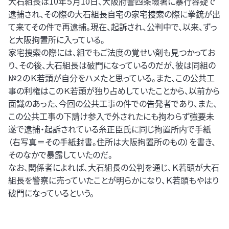
大石組長は10年５月10日、大阪府警四条畷署に暴行容疑で
逮捕され、その際の大石組長自宅の家宅捜索の際に拳銃が出
て来てその件で再逮捕。現在、起訴され、公判中で、以来、ずっ
と大阪拘置所に入っている。
家宅捜索の際には、組でもご法度の覚せい剤も見つかってお
り、その後、大石組長は破門になっているのだが、彼は同組の
№２のＫ若頭が自分をハメたと思っている。また、この公共工
事の利権はこのＫ若頭が独り占めしていたことから、以前から
面識のあった、今回の公共工事の件での告発者であり、また、
この公共工事の下請け参入で外されたにも拘わらず強要未
遂で逮捕・起訴されている糸正臣氏に同じ拘置所内で手紙
（右写真＝その手紙封書。住所は大阪拘置所のもの）を書き、
そのなかで暴露していたのだ。
なお、関係者によれば、大石組長の公判を通じ、Ｋ若頭が大石
組長を警察に売っていたことが明らかになり、Ｋ若頭もやはり
破門になっているという。