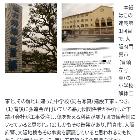
本紙
はこの
連載第
１回目
で、大
阪府門
真市
（冒頭
左写
真）の
小学校
解体工
事と、その跡地に建った中学校（同右写真）建設工事につき、
（１）背後に弘道会が付いている暴力団関係者が仲介した下
請け会社が工事受注し、億を超える利益が暴力団関係者側に
いっていると思われ。（２）しかもその告発があり、門真市、大阪
府警、大阪地検もその事実を認識していると思われるにも拘