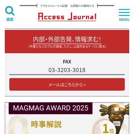
アクセスジャーナル記者 山岡俊介の取材メモ
検索
MENU
内部・外部告発、情報求む！
（弁護士などのプロが調査。ただし、公益性あるケースに限る）
FAX
03-3203-3018
メールはこちらから »