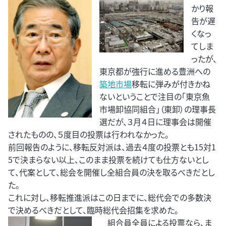
かり報
告が遅
くなっ
てしま
ったが、
東京都が強行に進める豊洲への
築地市場
移転に弾みが付きかね
ないということで注目の「東京魚
市場卸協同組合」（東卸）の理事長
選だが、３月４日に理事会は開催
されたものの、５度目の投票は行われなかった。
前回報告のように、移転反対派は、過去４度の投票とも15対1
5で決まらない以上、このまま投票を続けても仕方ないとし
て、代案として、総会を開催し全組合員の決を取るべきだとし
た。
これに対し、移転推進派はこの日までに、総代会での多数決
で決めるべきだとして、臨時総代会招集を求めた。
組合員全員による投票なら、ま