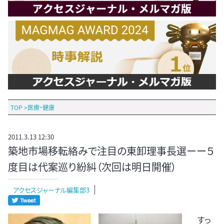
TOP
>
医療・健康
2011.3.13 12:30
築地市場移転絡みで注目の東卸理事長選ーー５
度目は代案巡り紛糾（次回は明日開催）
アクセスジャーナル編集部3
すっ