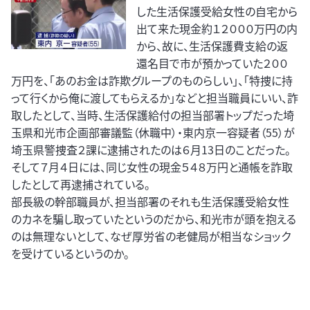
した生活保護受給女性の自宅から
出て来た現金約１２０００万円の内
から、故に、生活保護費支給の返
還名目で市が預かっていた２００
万円を、「あのお金は詐欺グループのものらしい」、「特捜に持
って行くから俺に渡してもらえるか」などと担当職員にいい、詐
取したとして、当時、生活保護給付の担当部署トップだった埼
玉県和光市企画部審議監（休職中）・東内京一容疑者（55）が
埼玉県警捜査２課に逮捕されたのは６月13日のことだった。
そして７月４日には、同じ女性の現金５４８万円と通帳を詐取
したとして再逮捕されている。
部長級の幹部職員が、担当部署のそれも生活保護受給女性
のカネを騙し取っていたというのだから、和光市が頭を抱える
のは無理ないとして、なぜ厚労省の老健局が相当なショック
を受けているというのか。