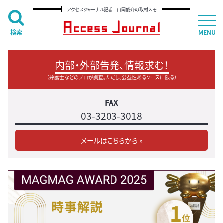
アクセスジャーナル記者 山岡俊介の取材メモ
検索
MENU
内部・外部告発、情報求む！
（弁護士などのプロが調査。ただし、公益性あるケースに限る）
FAX
03-3203-3018
メールはこちらから »