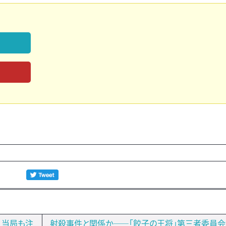
）当局も注
射殺事件と関係か――「餃子の王将」第三者委員会