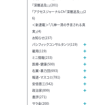
『深層追及』」(201)
「アクセスジャーナルCh『深層追及』」(2
6)
＜新連載＞「八神一清の予言される真
実」(4)
お知らせ(237)
パシフィックコンサルタンツ(119)
雇用(119)
ミニ情報(233)
医療・健康(500)
右翼・暴力団(693)
報道・マスコミ(781)
安倍晋三(542)
政治家(899)
書評(271)
サラ金(200)