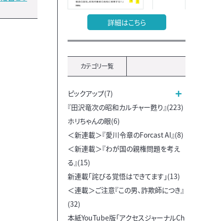
詳細はこちら
カテゴリ一覧
ピックアップ(7)
『田沢竜次の昭和カルチャー甦り』(223)
ホリちゃんの眼(6)
＜新連載＞『愛川令章のForcast AI』(8)
＜新連載＞『わが国の親権問題を考え
る』(15)
新連載「詫びる覚悟はできてます」(13)
＜連載＞ご注意『この男、詐欺師につき』
(32)
本紙YouTube版「アクセスジャーナルCh