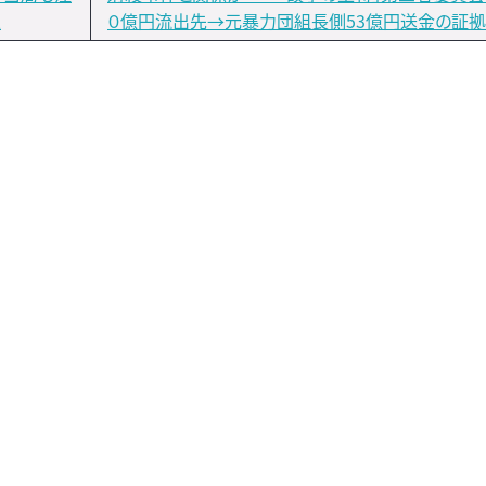
人
０億円流出先→元暴力団組長側53億円送金の証拠