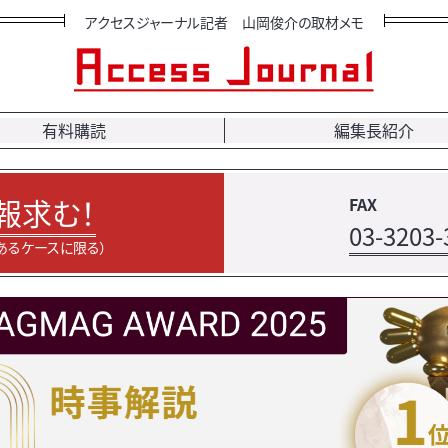
アクセスジャーナル記者 山岡俊介の取材メモ
有料購読
編集長紹介
報求む！
FAX
03-3203-
あるケースに限る）