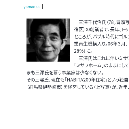
yamaoka
三澤千代治氏（78。冒頭写真
宿区）の創業者で、長年、ト
ところが、バブル時代にゴ
業再生機構入り。06年３月
28％）に。
三澤氏はこれに伴いミサワ
「ミサワホーム」のままにし
まも三澤氏を慕う事業家は少なくない。
その三澤氏、現在も「HABITA200年住宅」という独
（群馬県伊勢崎市）を経営している（上写真）が、近年