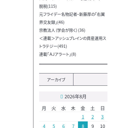
脱税(115)
元フライデー名物記者・新藤厚の「右翼
界交友録」(46)
宗教法人（学会が除く）(36)
＜連載＞アッシュブレインの資産運用ス
トラテジー(491)
連載「ＡＪアラート」(8)
アーカイブ
2026年8月
月
火
水
木
金
土
日
1
2
3
4
5
6
7
8
9
10