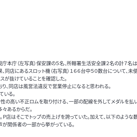
視庁本庁（左写真）保安課の５名、所轄署生活安全課２名の計７名は
果、同店にあるスロット機（右写真）１６６台中５０数台について、未
スが抜けていることを確認した。
おり、同店は風営法違反で営業停止になると思われる。
ている。
幸性の高い不正ロムを取り付ける、一部の配線を外してメダルを払
多々あるからだ。
Ｐ店はそこでトップの売上げを誇っていた。加えて、以下のような
声が関係者の一部から挙がっている。