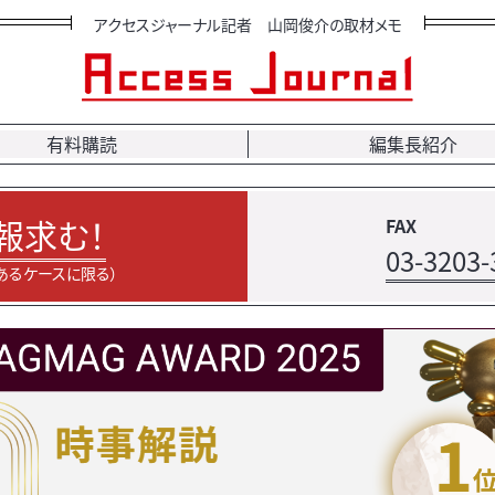
アクセスジャーナル記者 山岡俊介の取材メモ
有料購読
編集長紹介
報求む！
FAX
03-3203-
あるケースに限る）