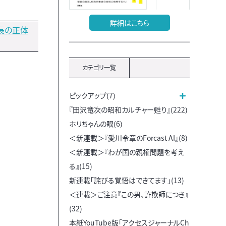
詳細はこちら
長の正体
カテゴリ一覧
ピックアップ(7)
『田沢竜次の昭和カルチャー甦り』(222)
ホリちゃんの眼(6)
＜新連載＞『愛川令章のForcast AI』(8)
＜新連載＞『わが国の親権問題を考え
る』(15)
新連載「詫びる覚悟はできてます」(13)
＜連載＞ご注意『この男、詐欺師につき』
(32)
本紙YouTube版「アクセスジャーナルCh