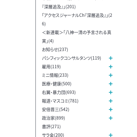
『深層追及』」(201)
「アクセスジャーナルCh『深層追及』」(2
6)
＜新連載＞「八神一清の予言される真
実」(4)
お知らせ(237)
パシフィックコンサルタンツ(119)
雇用(119)
ミニ情報(233)
医療・健康(500)
右翼・暴力団(693)
報道・マスコミ(781)
安倍晋三(542)
政治家(899)
書評(271)
サラ金(200)