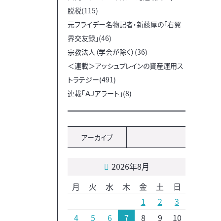
脱税(115)
元フライデー名物記者・新藤厚の「右翼
界交友録」(46)
宗教法人（学会が除く）(36)
＜連載＞アッシュブレインの資産運用ス
トラテジー(491)
連載「ＡＪアラート」(8)
アーカイブ
2026年8月
月
火
水
木
金
土
日
1
2
3
4
5
6
7
8
9
10