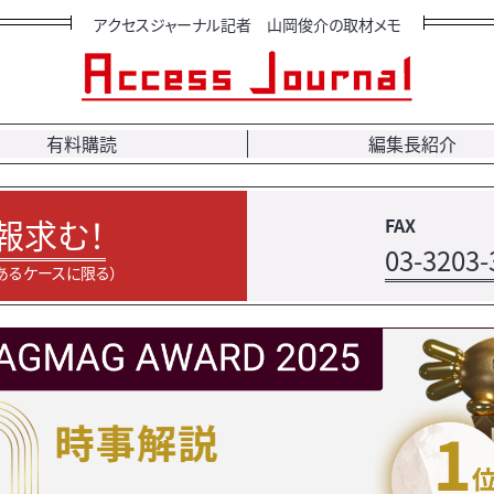
アクセスジャーナル記者 山岡俊介の取材メモ
有料購読
編集長紹介
報求む！
FAX
03-3203-
あるケースに限る）