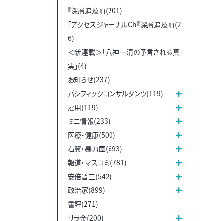
『深層追及』」(201)
「アクセスジャーナルCh『深層追及』」(2
6)
＜新連載＞「八神一清の予言される真
実」(4)
お知らせ(237)
パシフィックコンサルタンツ(119)
雇用(119)
ミニ情報(233)
医療・健康(500)
右翼・暴力団(693)
報道・マスコミ(781)
安倍晋三(542)
政治家(899)
書評(271)
サラ金(200)