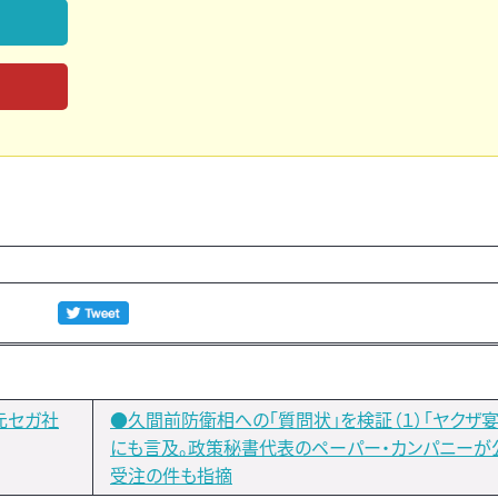
元セガ社
●久間前防衛相への「質問状」を検証（１）「ヤクザ
にも言及。政策秘書代表のペーパー・カンパニーが
受注の件も指摘