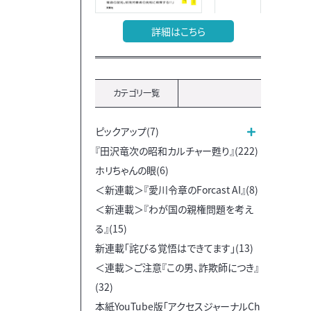
詳細はこちら
カテゴリ一覧
ピックアップ(7)
『田沢竜次の昭和カルチャー甦り』(222)
ホリちゃんの眼(6)
＜新連載＞『愛川令章のForcast AI』(8)
＜新連載＞『わが国の親権問題を考え
る』(15)
新連載「詫びる覚悟はできてます」(13)
＜連載＞ご注意『この男、詐欺師につき』
(32)
本紙YouTube版「アクセスジャーナルCh