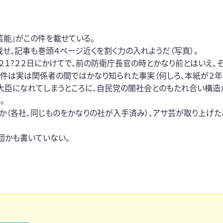
芸能』がこの件を載せている。
載せ、記事も巻頭４ページ近くを割く力の入れようだ（写真）。
２１?２２日にかけてで、前の防衛庁長官の時とかなり前とはいえ、
の件は実は関係者の間ではかなり知られた事実（何しろ、本紙が２年
、大臣になれてしまうところに、自民党の闇社会とのもたれ合い構
。
か（各社、同じものをかなりの社が入手済み）、アサ芸が取り上げた
団かも書いていない。