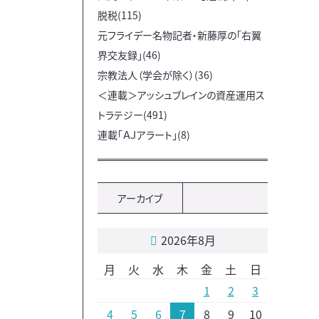
脱税(115)
元フライデー名物記者・新藤厚の「右翼
界交友録」(46)
宗教法人（学会が除く）(36)
＜連載＞アッシュブレインの資産運用ス
トラテジー(491)
連載「ＡＪアラート」(8)
アーカイブ
2026年8月
月
火
水
木
金
土
日
1
2
3
4
5
6
7
8
9
10