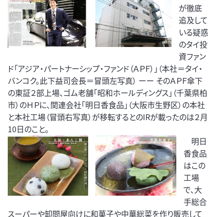
が徹底
追及して
いる疑惑
のタイ投
資ファン
ド「アジア・パートナーシップ・ファンド（ＡＰＦ）」（本社＝タイ・
バンコク。此下益司会長＝冒頭左写真） ーー そのＡＰＦ傘下
の東証２部上場、ゴム老舗「昭和ホールディングス」（千葉県柏
市）のＨＰに、関連会社「明日香食品」（大阪市生野区）の本社
と本社工場（冒頭右写真）が移転するとのIRが載ったのは２月
10日のこと。
明日
香食品
はこの
工場
で、大
手総合
スーパーや卸問屋向けに和菓子や中華総菜を作り販売して