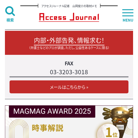
アクセスジャーナル記者 山岡俊介の取材メモ
検索
MENU
内部・外部告発、情報求む！
（弁護士などのプロが調査。ただし、公益性あるケースに限る）
FAX
03-3203-3018
メールはこちらから »