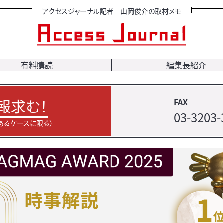
アクセスジャーナル記者 山岡俊介の取材メモ
有料購読
編集長紹介
報求む！
FAX
03-3203-
あるケースに限る）