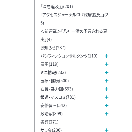
『深層追及』」(201)
「アクセスジャーナルCh『深層追及』」(2
6)
＜新連載＞「八神一清の予言される真
実」(4)
お知らせ(237)
パシフィックコンサルタンツ(119)
雇用(119)
ミニ情報(233)
医療・健康(500)
右翼・暴力団(693)
報道・マスコミ(781)
安倍晋三(542)
政治家(899)
書評(271)
サラ金(200)