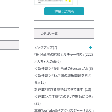
詳細はこちら
カテゴリ一覧
ピックアップ(7)
『田沢竜次の昭和カルチャー甦り』(222)
ホリちゃんの眼(6)
＜新連載＞『愛川令章のForcast AI』(8)
＜新連載＞『わが国の親権問題を考え
る』(15)
新連載「詫びる覚悟はできてます」(13)
＜連載＞ご注意『この男、詐欺師につき』
(32)
本紙YouTube版「アクセスジャーナルCh