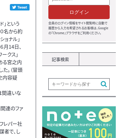
ログイン
ド」という
会員のログイン情報をサイト閲覧時に自動で
履歴から入力を希望されるお客様は、Google
０名から約
の『Chrome』ブラウザをご利用ください。
ショナル」
６月14日、
ワークス」
記事検索
める宮之内
した。（冒頭
之内容疑
は間違いな
関連のファ
フレパー社
謀者で、し