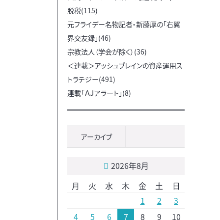
脱税(115)
元フライデー名物記者・新藤厚の「右翼
界交友録」(46)
宗教法人（学会が除く）(36)
＜連載＞アッシュブレインの資産運用ス
トラテジー(491)
連載「ＡＪアラート」(8)
アーカイブ
2026年8月
月
火
水
木
金
土
日
1
2
3
4
5
6
7
8
9
10