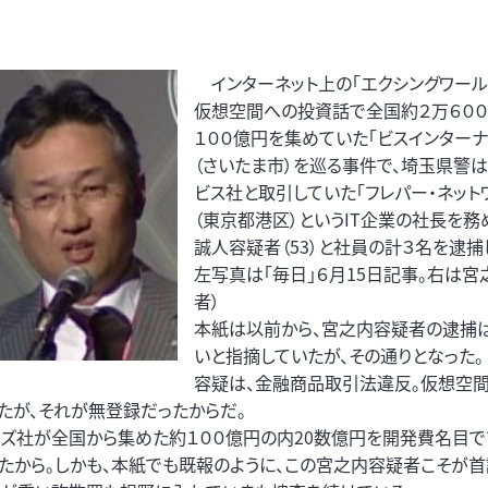
インターネット上の「エクシングワール
仮想空間への投資話で全国約２万６００
１００億円を集めていた「ビスインターナ
（さいたま市）を巡る事件で、埼玉県警は
ビス社と取引していた「フレパー・ネット
（東京都港区）というIT企業の社長を務
誠人容疑者（53）と社員の計３名を逮捕
左写真は「毎日」６月15日記事。右は宮
者）
本紙は以前から、宮之内容疑者の逮捕
いと指摘していたが、その通りとなった。
容疑は、金融商品取引法違反。仮想空間
たが、それが無登録だったからだ。
ビズ社が全国から集めた約１００億円の内20数億円を開発費名目で
たから。しかも、本紙でも既報のように、この宮之内容疑者こそが首