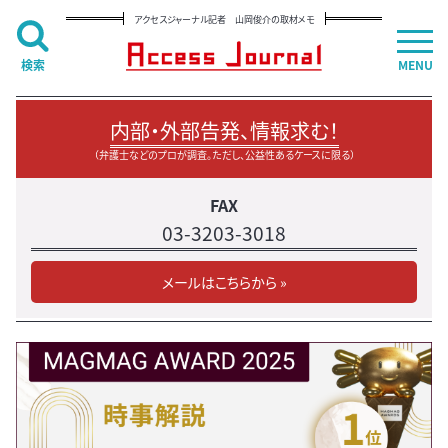
アクセスジャーナル記者 山岡俊介の取材メモ
検索
MENU
内部・外部告発、情報求む！
（弁護士などのプロが調査。ただし、公益性あるケースに限る）
FAX
03-3203-3018
メールはこちらから »