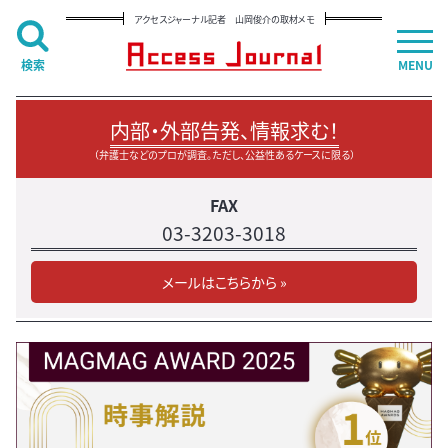
アクセスジャーナル記者 山岡俊介の取材メモ
検索
MENU
内部・外部告発、情報求む！
（弁護士などのプロが調査。ただし、公益性あるケースに限る）
FAX
03-3203-3018
メールはこちらから »