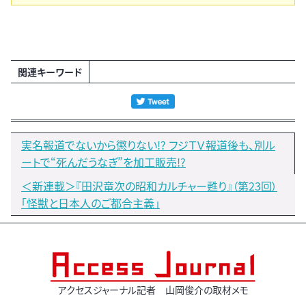
関連キーワード
実名報道でないから懲りない!? フジＴＶ報道後も、別ル
ートで“死んだうなぎ”を加工販売!?
＜新連載＞『田沢竜次の昭和カルチャー甦り』（第23回）
「怪獣と日本人のご都合主義」
アクセスジャーナル記者 山岡俊介の取材メモ