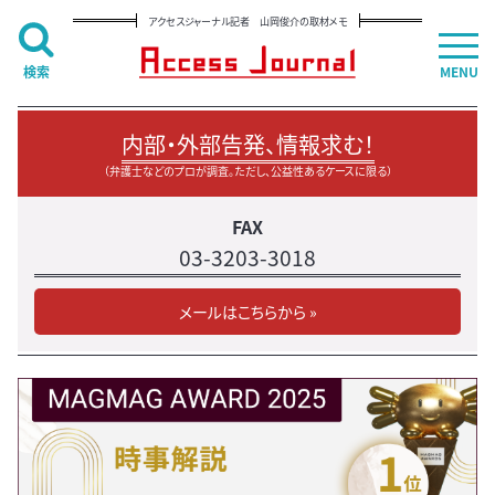
アクセスジャーナル記者 山岡俊介の取材メモ
検索
MENU
内部・外部告発、情報求む！
（弁護士などのプロが調査。ただし、公益性あるケースに限る）
FAX
03-3203-3018
メールはこちらから »