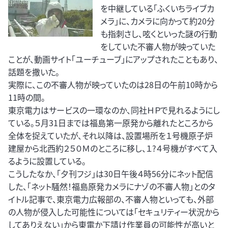
を中継している「ふくいちライブカ
メラ」に、カメラに向かって約20分
も指刺さし、呟くといった謎の行動
をしていた不審人物が映っていた
ことが、動画サイト「ユーチューブ」にアップされたこともあり、
話題を撒いた。
実際に、この不審人物が映っていたのは28日の午前10時から
11時の間。
東京電力はサービスの一環なのか、同社ＨＰで見れるようにし
ている。５月31日までは福島第一原発から離れたところから
全体を捉えていたが、それ以降は、設置場所を１号機原子炉
建屋から北西約２５０Ｍのところに移し、１?４号機がすべて入
るように設置している。
こうしたなか、「夕刊フジ」は30日午後４時56分にネット配信
した、「ネット騒然！福島原発カメラにナゾの不審人物」とのタ
イトル記事で、東京電力広報部の、不審人物といっても、外部
の人物が侵入した可能性については「セキュリティー状況から
してありえない」から東電か下請け作業員の可能性が高いと