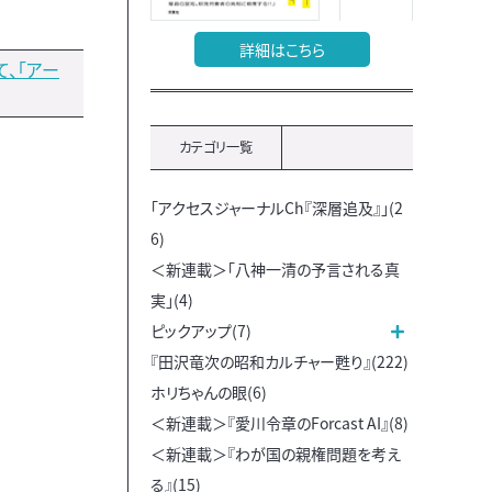
詳細はこちら
、「アー
カテゴリ一覧
「アクセスジャーナルCh『深層追及』」(2
6)
＜新連載＞「八神一清の予言される真
実」(4)
ピックアップ(7)
『田沢竜次の昭和カルチャー甦り』(222)
ホリちゃんの眼(6)
＜新連載＞『愛川令章のForcast AI』(8)
＜新連載＞『わが国の親権問題を考え
る』(15)