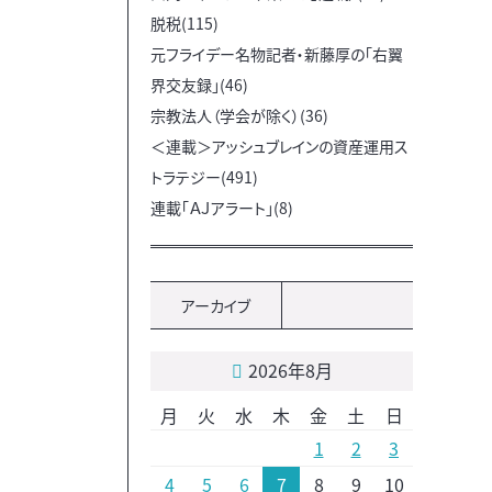
脱税(115)
元フライデー名物記者・新藤厚の「右翼
界交友録」(46)
宗教法人（学会が除く）(36)
＜連載＞アッシュブレインの資産運用ス
トラテジー(491)
連載「ＡＪアラート」(8)
アーカイブ
2026年8月
月
火
水
木
金
土
日
1
2
3
4
5
6
7
8
9
10