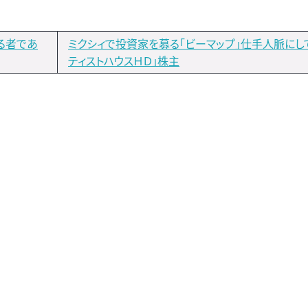
る者であ
ミクシィで投資家を募る「ビーマップ」仕手人脈にして
ティストハウスＨＤ」株主