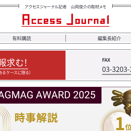
アクセスジャーナル記者 山岡俊介の取材メモ
有料購読
編集長紹介
報求む！
FAX
03-3203-
あるケースに限る）