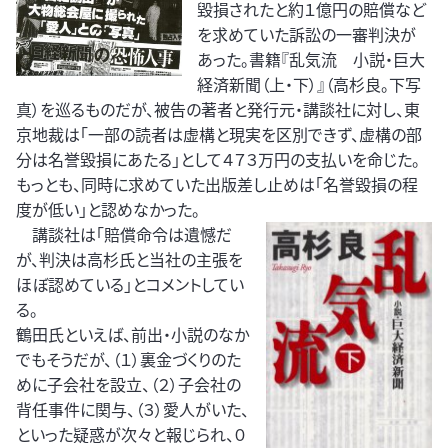
毀損されたと約１億円の賠償など
を求めていた訴訟の一審判決が
あった。書籍『乱気流 小説・巨大
経済新聞（上・下）』（高杉良。下写
真）を巡るものだが、被告の著者と発行元・講談社に対し、東
京地裁は「一部の読者は虚構と現実を区別できず、虚構の部
分は名誉毀損にあたる」として４７３万円の支払いを命じた。
もっとも、同時に求めていた出版差し止めは「名誉毀損の程
度が低い」と認めなかった。
講談社は「賠償命令は遺憾だ
が、判決は高杉氏と当社の主張を
ほぼ認めている」とコメントしてい
る。
鶴田氏といえば、前出・小説のなか
でもそうだが、（１）裏金づくりのた
めに子会社を設立、（２）子会社の
背任事件に関与、（３）愛人がいた、
といった疑惑が次々と報じられ、０