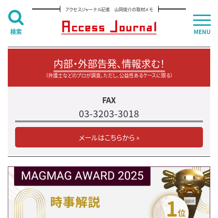
アクセスジャーナル記者 山岡俊介の取材メモ
検索
MENU
内部・外部告発、情報求む！
（弁護士などのプロが調査。ただし、公益性あるケースに限る）
FAX
03-3203-3018
メールはこちらから »